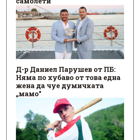
самолети
Д-р Даниел Парушев от ПБ:
Няма по хубаво от това една
жена да чуе думичката
„мамо“