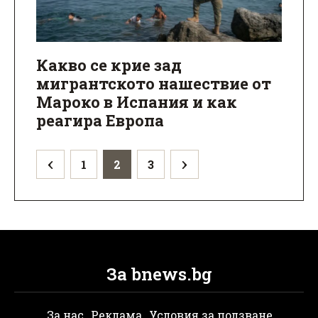
Какво се крие зад
мигрантското нашествие от
Мароко в Испания и как
реагира Европа
1
2
3
За bnews.bg
За нас
Реклама
Условия за ползване