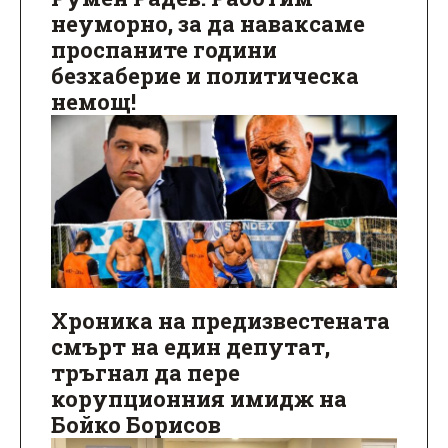
неуморно, за да наваксаме
проспаните години
безхаберие и политическа
немощ!
Хроника на предизвестената
смърт на един депутат,
тръгнал да пере
корупционния имидж на
Бойко Борисов