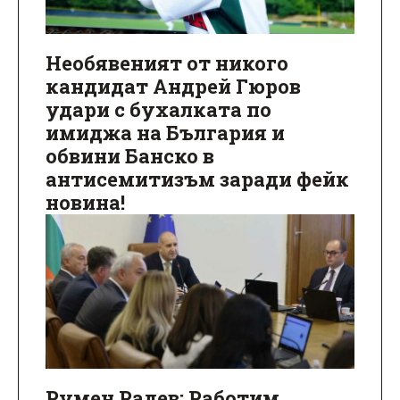
Необявеният от никого
кандидат Андрей Гюров
удари с бухалката по
имиджа на България и
обвини Банско в
антисемитизъм заради фейк
новина!
Румен Радев: Работим