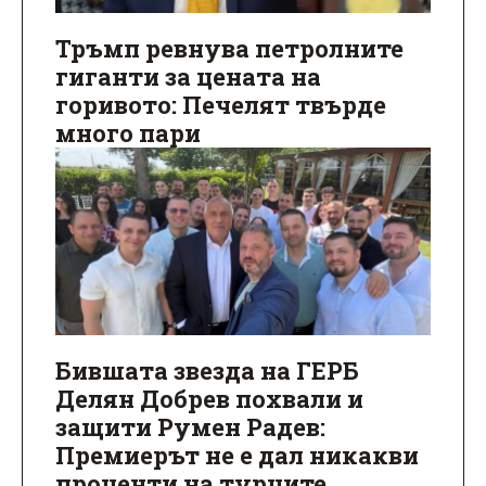
Тръмп ревнува петролните
гиганти за цената на
горивото: Печелят твърде
много пари
Бившата звезда на ГЕРБ
Делян Добрев похвали и
защити Румен Радев:
Премиерът не е дал никакви
проценти на турците