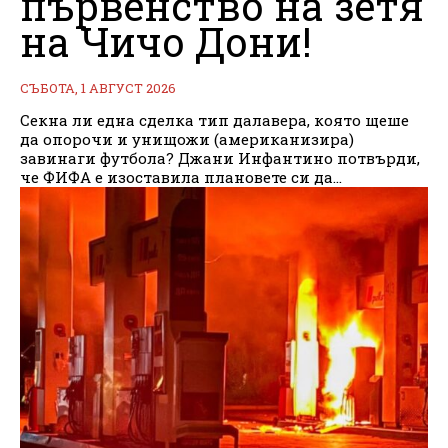
първенство на зетя
на Чичо Дони!
СЪБОТА, 1 АВГУСТ 2026
Секна ли една сделка тип далавера, която щеше
да опорочи и унищожи (американизира)
завинаги футбола? Джани Инфантино потвърди,
че ФИФА е изоставила плановете си да...