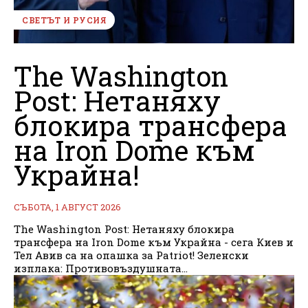
СВЕТЪТ И РУСИЯ
The Washington
Post: Нетаняху
блокира трансфера
на Iron Dome към
Украйна!
СЪБОТА, 1 АВГУСТ 2026
The Washington Post: Нетаняху блокира
трансфера на Iron Dome към Украйна - сега Киев и
Тел Авив са на опашка за Patriot! Зеленски
изплака: Противовъздушната...