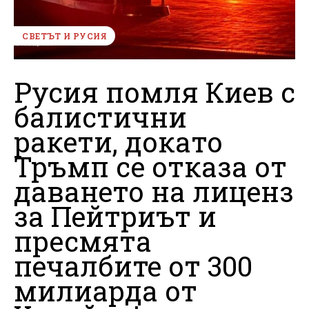
СВЕТЪТ И РУСИЯ
Русия помля Киев с
балистични
ракети, докато
Тръмп се отказа от
даването на лиценз
за Пейтриът и
пресмята
печалбите от 300
милиарда от