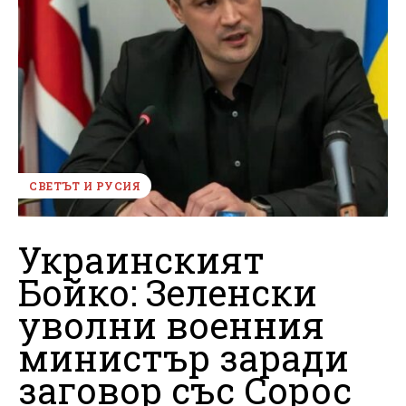
СВЕТЪТ И РУСИЯ
Украинският
Бойко: Зеленски
уволни военния
министър заради
заговор със Сорос