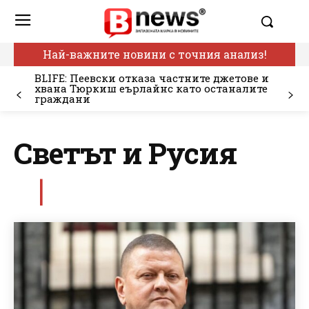
Най-важните новини с точния анализ!
BLIFE: Пеевски отказа частните джетове и
хвана Тюркиш еърлайнс като останалите
граждани
Светът и Русия