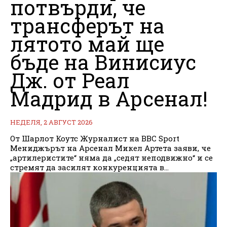
потвърди, че
трансферът на
лятото май ще
бъде на Винисиус
Дж. от Реал
Мадрид в Арсенал!
НЕДЕЛЯ, 2 АВГУСТ 2026
От Шарлот Коутс Журналист на BBC Sport
Мениджърът на Арсенал Микел Артета заяви, че
„артилеристите“ няма да „седят неподвижно“ и се
стремят да засилят конкуренцията в...