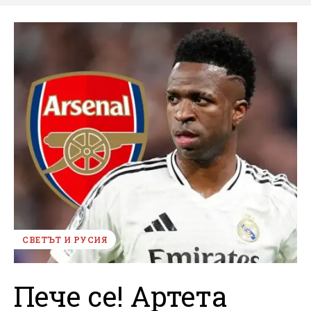
СВЕТЪТ И РУСИЯ
Пече се! Артета