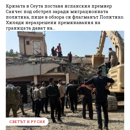
Кризата в Сеута поставя испанския премиер
Санчес под обстрел заради миграционната
политика, пише в обзора си флагманът Политико.
Хиляди неразрешени преминавания на
границата дават на...
СВЕТЪТ И РУСИЯ