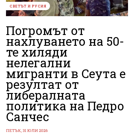
СВЕТЪТ И РУСИЯ
Погромът от
нахлуването на 50-
те хиляди
нелегални
мигранти в Сеута е
резултат от
либералната
политика на Педро
Санчес
ПЕТЪК, 31 ЮЛИ 2026