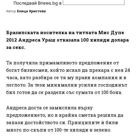
Последвай Bnews.bg в
Автор
Елица Христова
Бразилската носителка на титлата Мис Дупе
2012 Андреса Ураш отказала 100 хиляди долара
за секс.
Тя получила примамливото предложение от
богат бизнесмен, който искал да прекара с нея 24
часа, като разбира се тя му прави компания и в
леглото. За тези минимални усилия господинът
бил готов да се раздели със сумата от 100 бона.
Андреса доста се замислила върху
предложението, но в крайна сметка решила да
запази достойството си. Принципите ѝ били
много по-скъпи от 100-те хиляди в зелено.