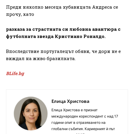
Преди няколко месеца хубавицата Андреса се
прочу, като
разказа за страстната си любовна авантюра с
футболната звезда Кристиано Роналдо.
Впоследствие португалецът обяви, че дори не е
виждал на живо бразилката.
BLife.bg
Елица Христова
Елица Христова е признат
международен кореспондент с над 17
години опит в отразяването на
глобални събития. Кариерният ѝ път