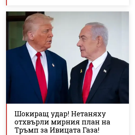
Шокиращ удар! Нетаняху
отхвърли мирния план на
Тръмп за Ивицата Газа!