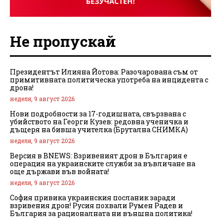
Не пропускай
Президентът Илияна Йотова: Разочарована съм от
примитивната политическа употреба на инцидента с
дрона!
неделя, 9 август 2026
Нови подробности за 17-годишната, свързвана с
убийството на Георги Кузев: редовна ученичка и
дъщеря на бивша учителка (Брутална СНИМКА)
неделя, 9 август 2026
Версия в BNEWS: Взривеният дрон в България е
операция на украинските служби за въвличане на
още държави във войната!
неделя, 9 август 2026
София привика украинския посланик заради
взривения дрон! Русия похвали Румен Радев и
България за рационалната ни външна политика!