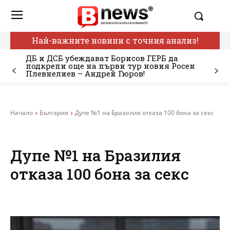
Най-важните новини с точния анализ!
ДБ и ДСБ убеждават Борисов ГЕРБ да
подкрепи още на първи тур новия Росен
Плевнелиев – Андрей Гюров!
Начало
България
Дупе №1 на Бразилия отказа 100 бона за секс
Дупе №1 на Бразилия
отказа 100 бона за секс