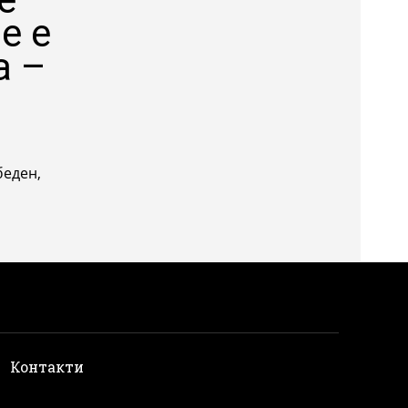
е е
а –
беден,
и
Контакти