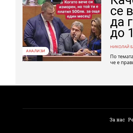
се 
да 
до 
НИКОЛАЙ Б
АНАЛИЗИ
По темата
че е прав
За нас
Р