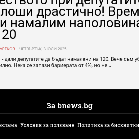
влоши драстично! Врем
ги намалим наполовин
120
АРЕКОВ
-
ЧЕТВЪРТЪК, 3 ЮЛИ 2025
 - дали депутатите да бъдат намалени на 120. Вече съм у
илно. Нека се запази бариерата от 4%, но не...
За bnews.bg
еклама
Условия за ползване
Политика за бисквитк