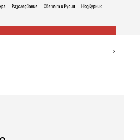
ура
Разследвания
Светът и Русия
НюзКурник
е