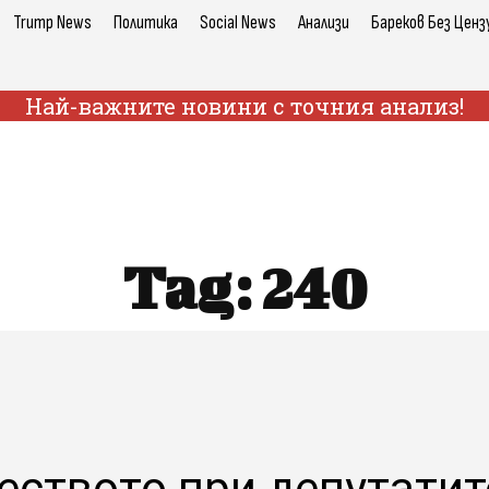
Trump News
Политика
Social News
Анализи
Бареков Без Ценз
Най-важните новини с точния анализ!
Tag:
240
еството при депутатит