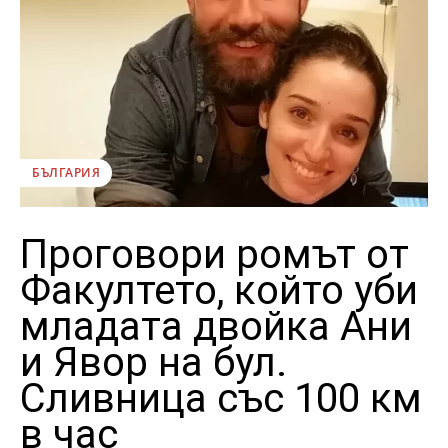
БЪЛГАРИЯ
Проговори ромът от
Факултето, който уби
младата двойка Ани
и Явор на бул.
Сливница със 100 км
в час