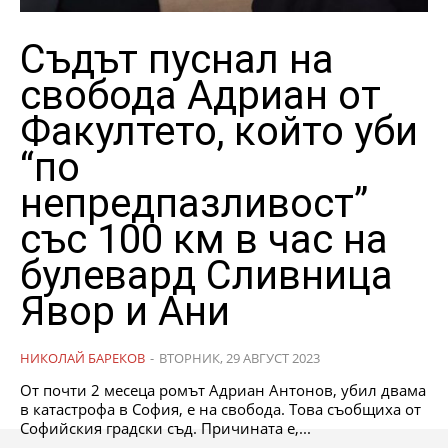
Съдът пуснал на
свобода Адриан от
Факултето, който уби
“по
непредпазливост”
със 100 км в час на
булевард Сливница
Явор и Ани
НИКОЛАЙ БАРЕКОВ
-
ВТОРНИК, 29 АВГУСТ 2023
От почти 2 месеца ромът Адриан Антонов, убил двама
в катастрофа в София, е на свобода. Това съобщиха от
Софийския градски съд. Причината е,...