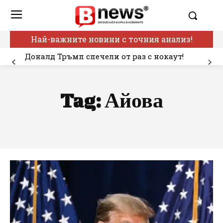
Най-важните новини с точния анализ!
Доналд Тръмп спечели от раз с нокаут!
Tag:
Айова