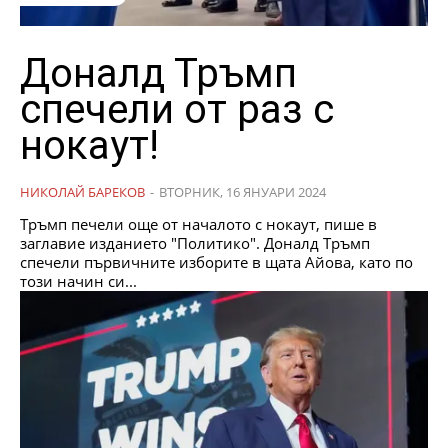
Доналд Тръмп
спечели от раз с
нокаут!
НИКОЛАЙ БАРЕКОВ
-
ВТОРНИК, 16 ЯНУАРИ 2024
Тръмп печели още от началото с нокаут, пише в
заглавие изданието "Политико". Доналд Тръмп
спечели първичните изборите в щата Айова, като по
този начин си...