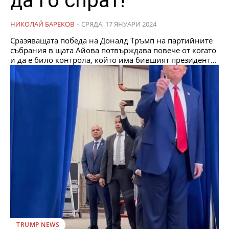
да го спрат!
НИКОЛАЙ БАРЕКОВ
-
СРЯДА, 17 ЯНУАРИ 2024
Сразяващата победа на Доналд Тръмп на партийните
събрания в щата Айова потвърждава повече от когато
и да е било контрола, който има бившият президент...
TRUMP NEWS