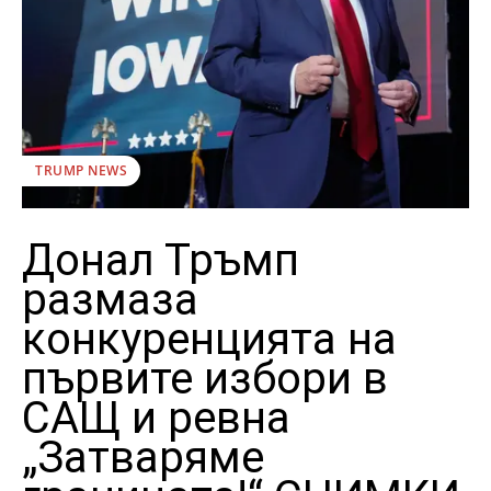
TRUMP NEWS
Донал Тръмп
размаза
конкуренцията на
първите избори в
САЩ и ревна
„Затваряме