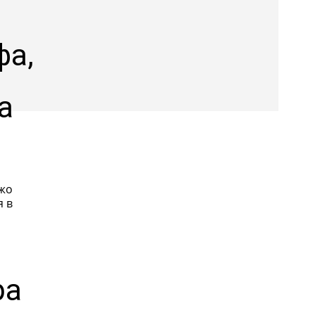
фа,
а
Джо
я в
ра