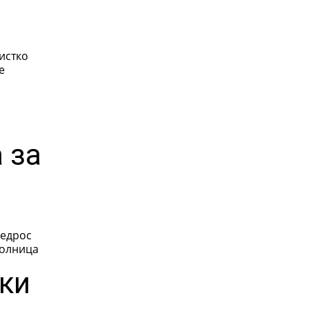
истко
е
 за
Тедрос
болница
ки