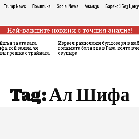
Trump News
Политика
Social News
Анализи
Бареков Без Ценз
Най-важните новини с точния анализ!
йдън за атаката
Израел разположи булдозери в най
а, той заяви, че
голямата болница в Газа, която вч
ви грешка с трайната
окупира
Tag:
Ал Шифа