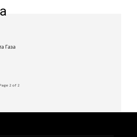
на
та Газа
Page 2 of 2