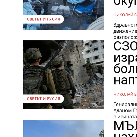
оку
НИКОЛАЙ Б
СВЕТЪТ И РУСИЯ
Здравнот
движение 
разположи
СЗО
изр
бол
нап
НИКОЛАЙ Б
СВЕТЪТ И РУСИЯ
Генерални
Аданом Г
МЪЛ
нах