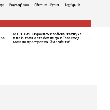
ура
Разследвания
Светът и Русия
НюзКурник
-
МЪЛНИЯ! Израелски войски нахлуха
ера
в най- голямата болница я Газа след
мощна престрелка. Има убити!