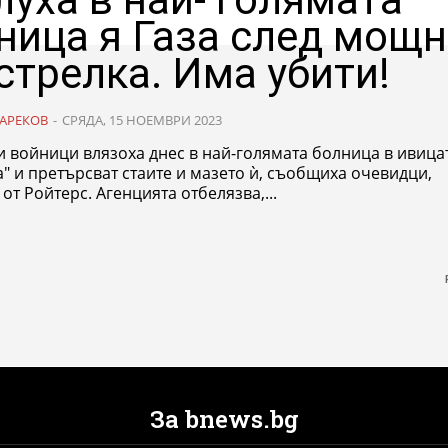
ница я Газа след мощ
стрелка. Има убити!
АРЕКОВ
-
СРЯДА, 15 НОЕМВРИ 2023
 войници влязоха днес в най-голямата болница в ивица
 и претърсват стаите и мазето ѝ, съобщиха очевидци,
цитирани от Ройтерс. Агенцията отбелязва,...
За bnews.bg