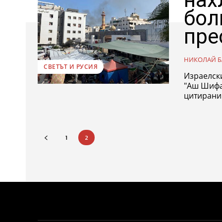
бол
пре
НИКОЛАЙ Б
СВЕТЪТ И РУСИЯ
Израелски
"Аш Шифа"
1
2