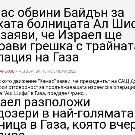
ас обвини Байдън за
ката болницата Ал Ши
 заяви, че Израел ще
рави грешка с трайнат
пация на Газа
АРЕКОВ
-
ЧЕТВЪРТЪК, 16 НОЕМВРИ 2023
ското движение "Хамас" заяви, че президентът на САЩ 
оси отговорност за продължаващата израелска операци
 "Аш Шифа" в Газа, предаде Франс...
аел разположи
дозери в най-голямата
ница в Газа, която вче