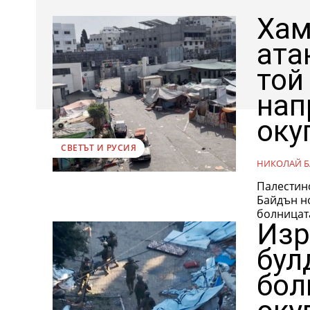
Хам
ата
той
нап
оку
СВЕТЪТ И РУСИЯ
НИКОЛАЙ Б
Палестин
Байдън н
болницата
Изр
бул
бол