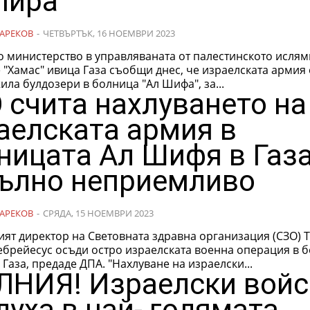
пира
АРЕКОВ
-
ЧЕТВЪРТЪК, 16 НОЕМВРИ 2023
о министерство в управляваната от палестинското ислям
"Хамас" ивица Газа съобщи днес, че израелската армия 
ла булдозери в болница "Ал Шифа", за...
 счита нахлуването на
аелската армия в
ницата Ал Шифя в Газа
ълно неприемливо
АРЕКОВ
-
СРЯДА, 15 НОЕМВРИ 2023
ят директор на Световната здравна организация (СЗО) 
ебрейесус осъди остро израелската военна операция в 
в ивицата Газа, предаде ДПА. "Нахлуване на израелски...
НИЯ! Израелски войс
луха в най- голямата