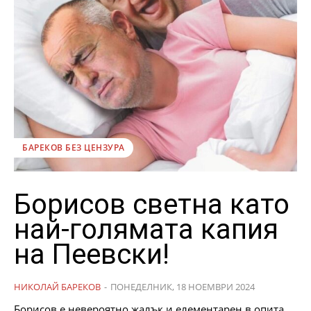
БАРЕКОВ БЕЗ ЦЕНЗУРА
Борисов светна като
най-голямата капия
на Пеевски!
НИКОЛАЙ БАРЕКОВ
-
ПОНЕДЕЛНИК, 18 НОЕМВРИ 2024
Борисов е невероятно жалък и елементарен в опита