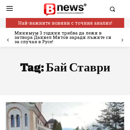
Най-важните новини с точния анализ!
Минимум 3 години трябва да лежи в
затвора Даниел Митов заради лъжите си
за случая в Русе!
Tag:
Бай Ставри