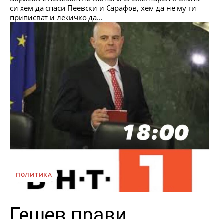
си хем да спаси Пеевски и Сарафов, хем да не му ги
приписват и лекичко да...
ПОЛИТИКА
Гешев прави