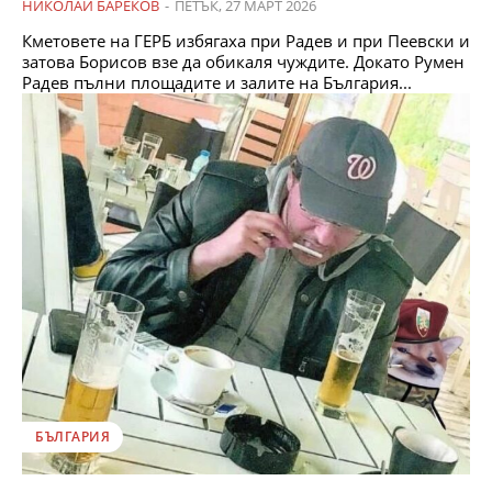
НИКОЛАЙ БАРЕКОВ
-
ПЕТЪК, 27 МАРТ 2026
Кметовете на ГЕРБ избягаха при Радев и при Пеевски и
затова Борисов взе да обикаля чуждите. Докато Румен
Радев пълни площадите и залите на България...
БЪЛГАРИЯ