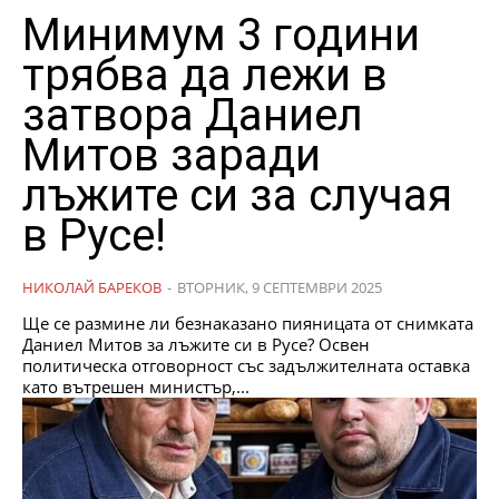
Минимум 3 години
трябва да лежи в
затвора Даниел
Митов заради
лъжите си за случая
в Русе!
НИКОЛАЙ БАРЕКОВ
-
ВТОРНИК, 9 СЕПТЕМВРИ 2025
Ще се размине ли безнаказано пияницата от снимката
Даниел Митов за лъжите си в Русе? Освен
политическа отговорност със задължителната оставка
като вътрешен министър,...