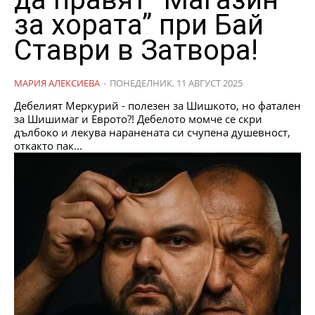
за хората” при Бай
Ставри в Затвора!
МАРИЯ АЛЕКСИЕВА
-
ПОНЕДЕЛНИК, 11 АВГУСТ 2025
Дебелият Меркурий - полезен за Шишкото, но фатален
за Шишимаг и Еврото?! Дебелото момче се скри
дълбоко и лекува наранената си счупена душевност,
откакто пак...