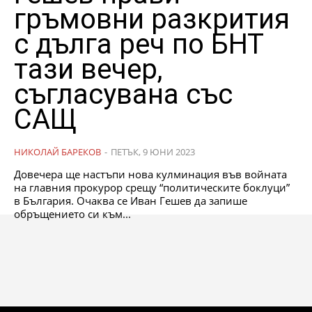
гръмовни разкрития
с дълга реч по БНТ
тази вечер,
съгласувана със
САЩ
НИКОЛАЙ БАРЕКОВ
-
ПЕТЪК, 9 ЮНИ 2023
Довечера ще настъпи нова кулминация във войната
на главния прокурор срещу “политическите боклуци”
в България. Очаква се Иван Гешев да запише
обръщението си към...