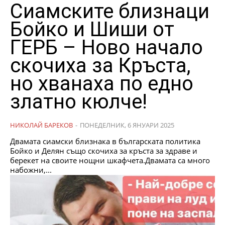
Сиамските близнаци
Бойко и Шиши от
ГЕРБ – Ново начало
скочиха за Кръста,
но хванаха по едно
златно кюлче!
НИКОЛАЙ БАРЕКОВ
-
ПОНЕДЕЛНИК, 6 ЯНУАРИ 2025
Двамата сиамски близнака в българската политика
Бойко и Делян също скочиха за кръста за здраве и
берекет на своите нощни шкафчета.Двамата са много
набожни,...