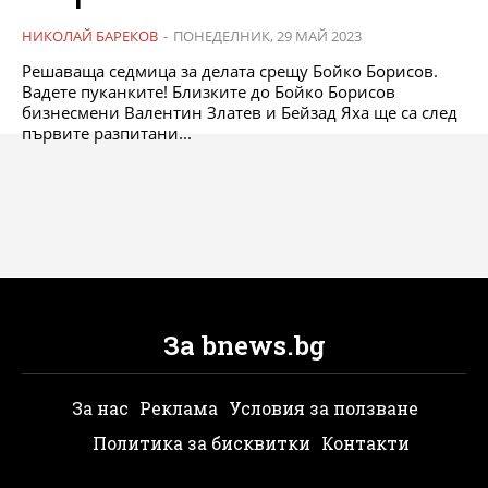
НИКОЛАЙ БАРЕКОВ
-
ПОНЕДЕЛНИК, 29 МАЙ 2023
Решаваща седмица за делата срещу Бойко Борисов.
Вадете пуканките! Близките до Бойко Борисов
бизнесмени Валентин Златев и Бейзад Яха ще са след
първите разпитани...
За bnews.bg
За нас
Реклама
Условия за ползване
Политика за бисквитки
Контакти