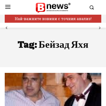
Най-важните новини с точния анализ!
Tag:
Бейзад Яхя