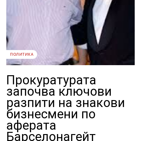
ПОЛИТИКА
Прокуратурата
започва ключови
разпити на знакови
бизнесмени по
аферата
Барселонагейт