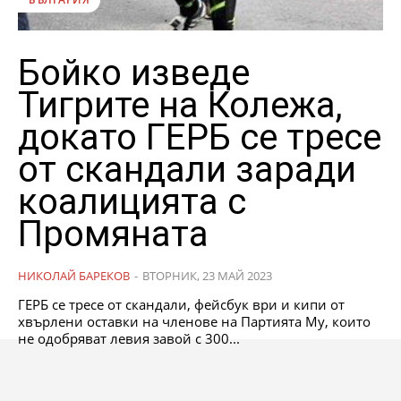
Бойко изведе
Тигрите на Колежа,
докато ГЕРБ се тресе
от скандали заради
коалицията с
Промяната
НИКОЛАЙ БАРЕКОВ
-
ВТОРНИК, 23 МАЙ 2023
ГЕРБ се тресе от скандали, фейсбук ври и кипи от
хвърлени оставки на членове на Партията Му, които
не одобряват левия завой с 300...