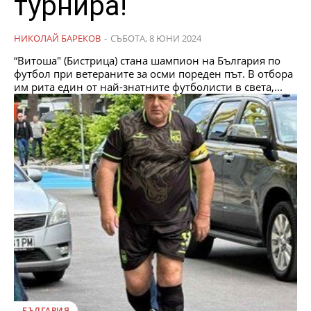
турнира!
НИКОЛАЙ БАРЕКОВ
-
СЪБОТА, 8 ЮНИ 2024
“Витоша" (Бистрица) стана шампион на България по
футбол при ветераните за осми пореден път. В отбора
им рита един от най-знатните футболисти в света,...
БЪЛГАРИЯ