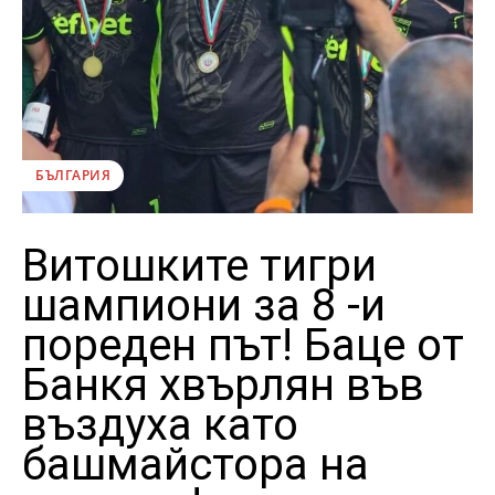
БЪЛГАРИЯ
Витошките тигри
шампиони за 8 -и
пореден път! Баце от
Банкя хвърлян във
въздуха като
башмайстора на