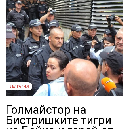
БЪЛГАРИЯ
Голмайстор на
Бистришките тигри