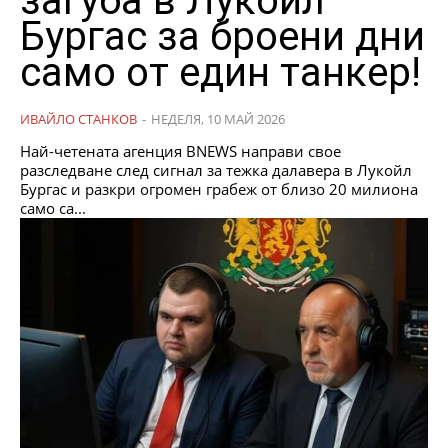
загуба в Лукойл
Бургас за броени дни
само от един танкер!
ИВАЙЛО СТАНКОВ
-
НЕДЕЛЯ, 10 МАЙ 2026
Най-четената агенция BNEWS направи свое
разследване след сигнал за тежка далавера в Лукойл
Бургас и разкри огромен грабеж от близо 20 милиона
само са...