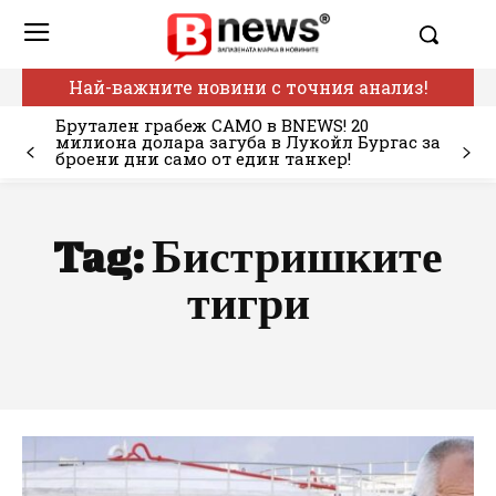
Най-важните новини с точния анализ!
Брутален грабеж САМО в BNEWS! 20
милиона долара загуба в Лукойл Бургас за
броени дни само от един танкер!
Tag:
Бистришките
тигри