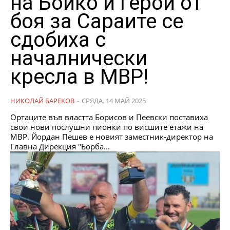
на Бойко и герой от
боя за Сараите се
сдобиха с
началнически
кресла в МВР!
НИКОЛАЙ БАРЕКОВ
-
СРЯДА, 14 МАЙ 2025
Ортаците във властта Борисов и Пеевски поставиха
свои нови послушни пионки по висшите етажи на
МВР. Йордан Пешев е новият заместник-директор на
Главна Дирекция "Борба...