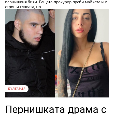
пернишкия бияч. Бащата-прокурор преби майката и и
строши главата, но...
БЪЛГАРИЯ
Пернишката драма с