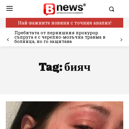
Най-важните новини с точния анализ!
Пребитата от пернишкия прокурор
съпруга е с черепно-мозъчна травма в
болница, но го защитава
Tag:
бияч