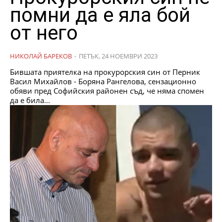
помни да е яла бой
от него
НИКОЛАЙ БАРЕКОВ
-
ПЕТЪК, 24 НОЕМВРИ 2023
Бившата приятелка на прокурорския син от Перник
Васил Михайлов - Боряна Рангелова, сензационно
обяви пред Софийския районен съд, че няма спомен
да е била...