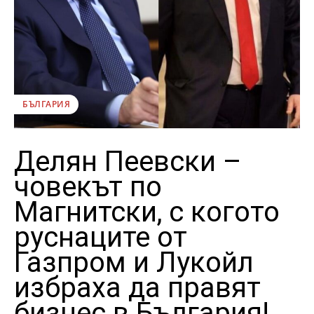
БЪЛГАРИЯ
Делян Пеевски –
човекът по
Магнитски, с когото
руснаците от
Газпром и Лукойл
избраха да правят
бизнес в България!