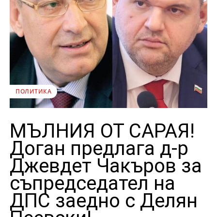
ПОЛИТИКА
МЪЛНИЯ ОТ САРАЯ!
Доган предлага д-р
Джевдет Чакъров за
съпредседател на
ДПС заедно с Делян