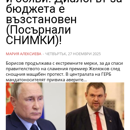
бюджета е
възстановен
(Посърнали
СНИМКИ)!
МАРИЯ АЛЕКСИЕВА
-
ЧЕТВЪРТЪК, 27 НОЕМВРИ 2025
Борисов продължава с екстремните мерки, за да спаси
правителството на сламения премиер Желязков след
снощния мащабен протест. В централата на ГЕРБ
мандатоносителят привика аверите...