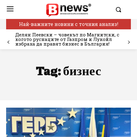
Най-важните новини с точния анализ!
Делян Пеевски – човекът по Магнитски, с
когото руснаците от Газпром и Лукойл
избраха да правят бизнес в България!
Tag:
бизнес