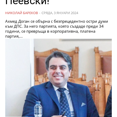
Пеевски!
НИКОЛАЙ БАРЕКОВ
-
СРЯДА, 3 ЯНУАРИ 2024
Ахмед Доган се обърна с безпрецедентно остри думи
към ДПС. За него партията, която създаде преди 34
години, се превръща в корпоративна, платена
партия,...