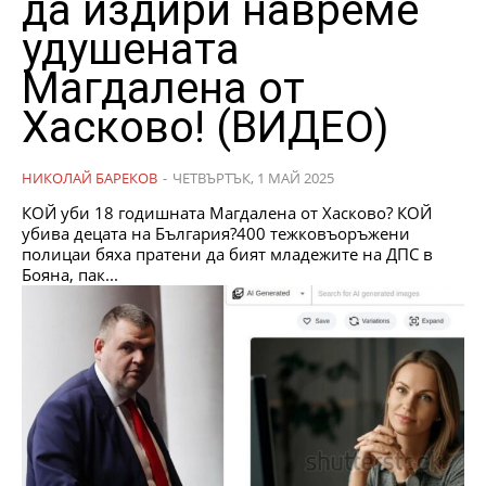
да издири навреме
удушената
Магдалена от
Хасково! (ВИДЕО)
НИКОЛАЙ БАРЕКОВ
-
ЧЕТВЪРТЪК, 1 МАЙ 2025
КОЙ уби 18 годишната Магдалена от Хасково? КОЙ
убива децата на България?400 тежковъоръжени
полицаи бяха пратени да бият младежите на ДПС в
Бояна, пак...