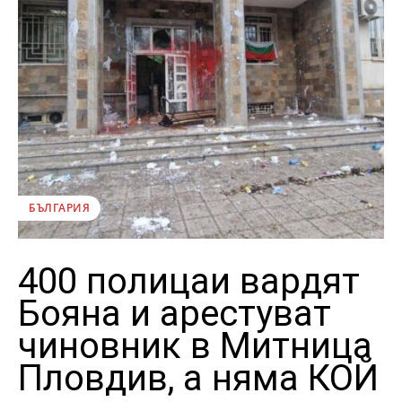
БЪЛГАРИЯ
400 полицаи вардят
Бояна и арестуват
чиновник в Митница
Пловдив, а няма КОЙ