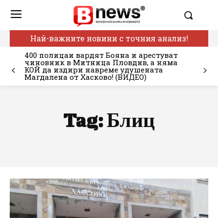
Най-важните новини с точния анализ!
400 полицаи вардят Бояна и арестуват
чиновник в Митница Пловдив, а няма
КОЙ да издири навреме удушената
Магдалена от Хасково! (ВИДЕО)
Tag:
Блиц