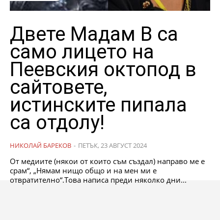
Двете Мадам В са
само лицето на
Пеевския октопод в
сайтовете,
истинските пипала
са отдолу!
НИКОЛАЙ БАРЕКОВ
-
ПЕТЪК, 23 АВГУСТ 2024
От медиите (някои от които съм създал) направо ме е
срам“, „Нямам нищо общо и на мен ми е
отвратително“.Това написа преди няколко дни...