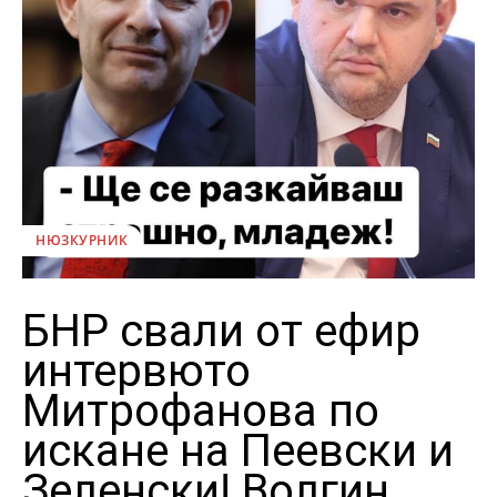
НЮЗКУРНИК
БНР свали от ефир
интервюто
Митрофанова по
искане на Пеевски и
Зеленски! Волгин