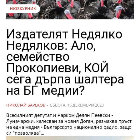
НЮЗКУРНИК
Издателят Недялко
Недялков: Ало,
семейство
Прокопиеви, КОЙ
сега дърпа шалтера
на БГ медии?
НИКОЛАЙ БАРЕКОВ
-
СЪБОТА, 16 ДЕКЕМВРИ 2023
Всесилният депутат и нарком Делян Пеевски -
Луначарски, калесван за новия Доган, размахва пръст
на една медия - Българското национално радио, защо
си "позволява"...