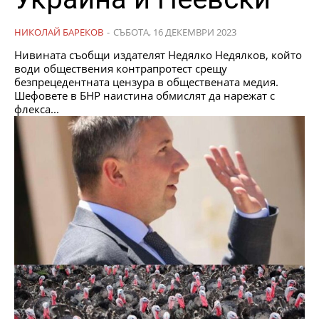
НИКОЛАЙ БАРЕКОВ
-
СЪБОТА, 16 ДЕКЕМВРИ 2023
Нивината съобщи издателят Недялко Недялков, който
води обществения контрапротест срещу
безпрецедентната цензура в обществената медия.
Шефовете в БНР наистина обмислят да нарежат с
флекса...