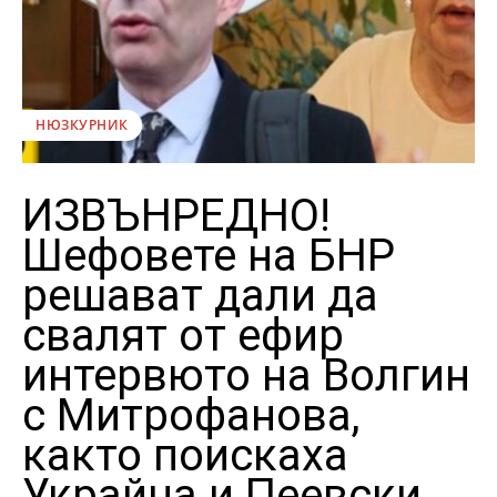
НЮЗКУРНИК
ИЗВЪНРЕДНО!
Шефовете на БНР
решават дали да
свалят от ефир
интервюто на Волгин
с Митрофанова,
както поискаха
Украйна и Пеевски