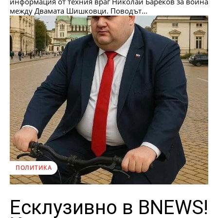
информация от техния враг Николай Бареков за война
между Двамата Шишковци. Поводът...
ПОЛИТИКА
Есклузивно в BNEWS!