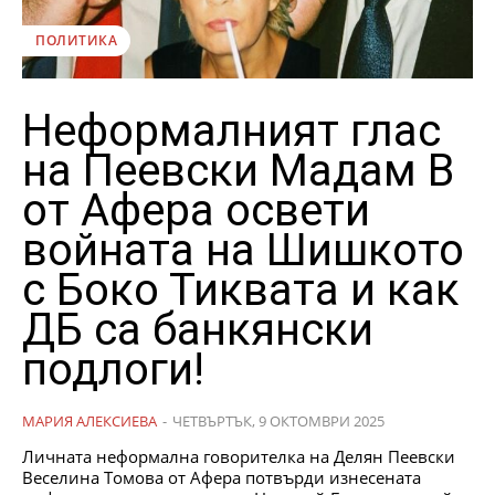
ПОЛИТИКА
Неформалният глас
на Пеевски Мадам В
от Афера освети
войната на Шишкото
с Боко Тиквата и как
ДБ са банкянски
подлоги!
МАРИЯ АЛЕКСИЕВА
-
ЧЕТВЪРТЪК, 9 ОКТОМВРИ 2025
Личната неформална говорителка на Делян Пеевски
Веселина Томова от Афера потвърди изнесената