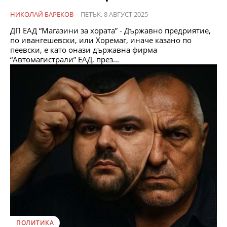
НИКОЛАЙ БАРЕКОВ
-
ПЕТЪК, 8 АВГУСТ 2025
ДП ЕАД “Магазини за хората” - Държавно предриятие,
по ивангешевски, или Хоремаг, иначе казано по
пеевски, е като онази държавна фирма
“Автомагистрали” ЕАД, през...
ПОЛИТИКА