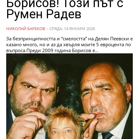
Борисов! Този път с
Румен Радев
НИКОЛАЙ БАРЕКОВ
-
СРЯДА, 14 ЯНУАРИ 2026
За безпринципността и “смелостта” на Делян Пеевски е
казано много, но и аз да хвърля моите 5 евроцента по
въпроса.Преди 2009 година Борисов е...