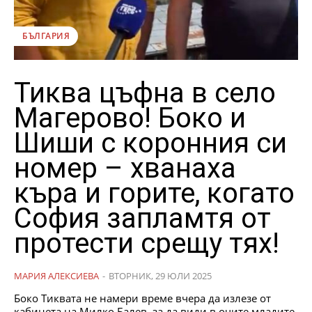
БЪЛГАРИЯ
Тиква цъфна в село
Магерово! Боко и
Шиши с коронния си
номер – хванаха
къра и горите, когато
София запламтя от
протести срещу тях!
МАРИЯ АЛЕКСИЕВА
-
ВТОРНИК, 29 ЮЛИ 2025
Боко Тиквата не намери време вчера да излезе от
кабинета на Милко Балев, за да види в очите младите