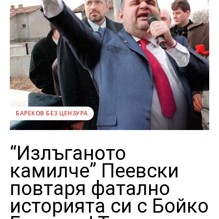
БАРЕКОВ БЕЗ ЦЕНЗУРА
“Излъганото
камилче” Пеевски
повтаря фатално
историята си с Бойко