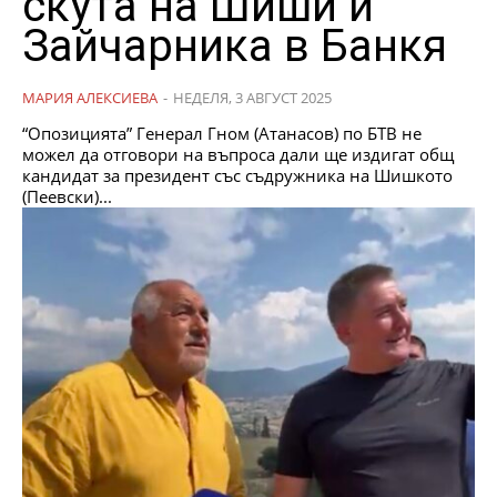
скута на Шиши и
Зайчарника в Банкя
МАРИЯ АЛЕКСИЕВА
-
НЕДЕЛЯ, 3 АВГУСТ 2025
“Опозицията” Генерал Гном (Атанасов) по БТВ не
можел да отговори на въпроса дали ще издигат общ
кандидат за президент със съдружника на Шишкото
(Пеевски)...