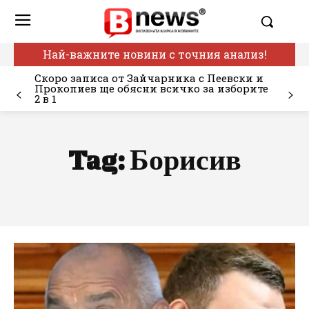
Най-важните новини с точния анализ!
Скоро записа от Зайчарника с Пеевски и
Прокопиев ще обясни всичко за изборите
2 в 1
Tag:
Борисив