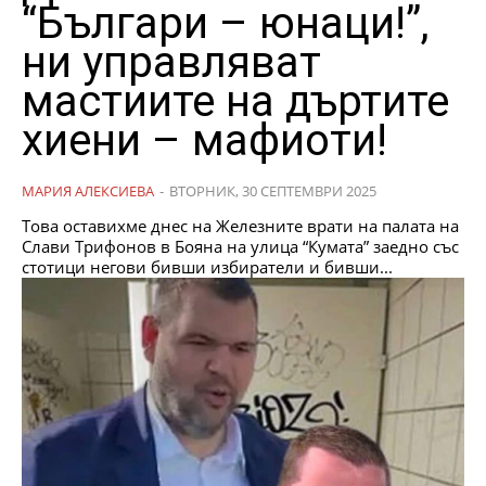
“Българи – юнаци!”,
ни управляват
мастиите на дъртите
хиени – мафиоти!
МАРИЯ АЛЕКСИЕВА
-
ВТОРНИК, 30 СЕПТЕМВРИ 2025
Това оставихме днес на Железните врати на палата на
Слави Трифонов в Бояна на улица “Кумата” заедно със
стотици негови бивши избиратели и бивши...