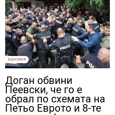
БЪЛГАРИЯ
Доган обвини
Пеевски, че го е
обрал по схемата на
Петьо Еврото и 8-те