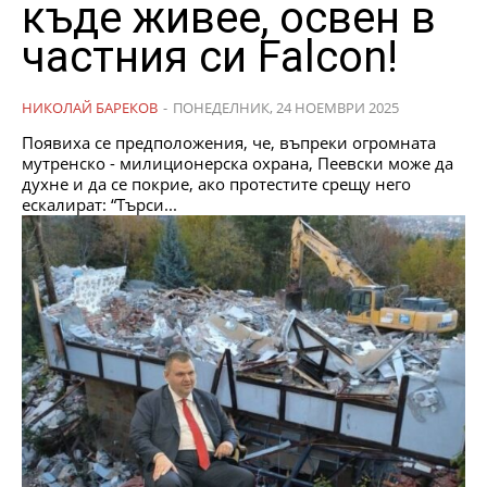
къде живее, освен в
частния си Falcon!
НИКОЛАЙ БАРЕКОВ
-
ПОНЕДЕЛНИК, 24 НОЕМВРИ 2025
Появиха се предположения, че, въпреки огромната
мутренско - милиционерска охрана, Пеевски може да
духне и да се покрие, ако протестите срещу него
ескалират: “Търси...