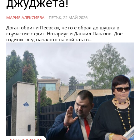
джуджета!
МАРИЯ АЛЕКСИЕВА
-
ПЕТЪК, 22 МАЙ 2026
Доган обвини Пеевски, че го е обрал до шушка в
съучастие с един Нотариус и Данаил Папазов. Две
години след началото на войната в...