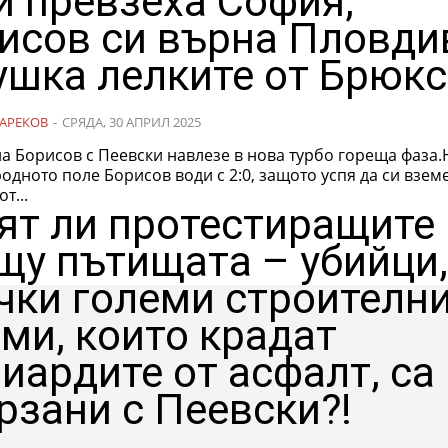
и превзеха София,
исов си върна Пловди
ушка лелките от Брюкс
АРЕКОВ
-
СРЯДА, 30 АПРИЛ 2025
а Борисов с Пеевски навлезе в нова турбо гореща фаза.
дното поле Борисов води с 2:0, защото успя да си взем
т...
ят ли протестиращите
щу пътищата – убийци,
чки големи строителн
ми, които крадат
иардите от асфалт, са
рзани с Пеевски?!