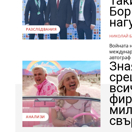
Так
Бор
наг
РАЗСЛЕДВАНИЯ
НИКОЛАЙ Б
Войната н
междунаро
автограф о
Зна
сре
вси
фир
мил
свъ
АНАЛИЗИ