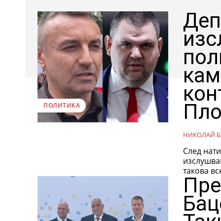
Деп
изс
пол
кам
кон
Пло
ПОЛИТИКА
НИКОЛАЙ Б
След нати
изслушва
такова все
Пре
Бац