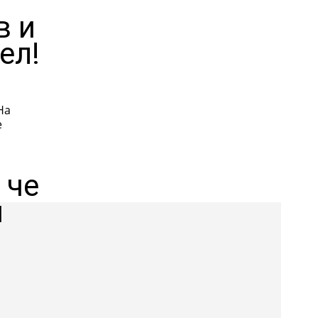
в и
ел!
На
е
 че
и