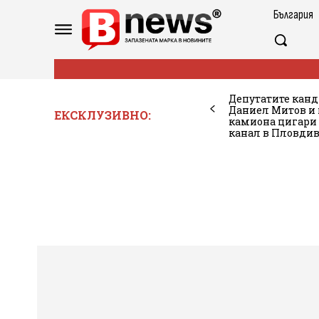
България
Депутатите канд
Даниел Митов и 
ЕКСКЛУЗИВНО:
камиона цигари 
канал в Пловди