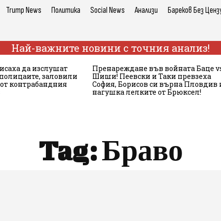
Trump News
Политика
Social News
Анализи
Бареков Без Ценз
Най-важните новини с точния анализ!
исаха да изслушат
Пренареждане във войната Баце vs
полицаите, заловили
Шиши! Пеевски и Таки превзеха
от контрабандния
София, Борисов си върна Пловдив 
в
нагушка лелките от Брюксел!
Tag:
Браво