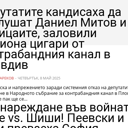
утатите кандисаха да
лушат Даниел Митов и
ицаите, заловили
иона цигари от
трабандния канал в
вдив
АРЕКОВ
-
ЧЕТВЪРТЪК, 8 МАЙ 2025
ска и напрежението заради системния отказ на депутати
не в Народното събрание за контрабандния канал в Пло
 пак ще се...
нареждане във война
е vs. Шиши! Пеевски и