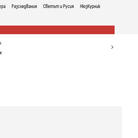
ура
Разследвания
Светът и Русия
НюзКурник
.
и