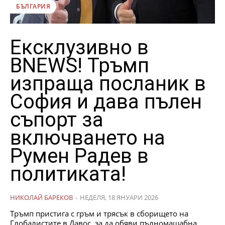
БЪЛГАРИЯ
Ексклузивно в
BNEWS! Тръмп
изпраща посланик в
София и дава пълен
съпорт за
включването на
Румен Радев в
политиката!
НИКОЛАЙ БАРЕКОВ
-
НЕДЕЛЯ, 18 ЯНУАРИ 2026
Тръмп пристига с гръм и трясък в сборището на
Глобалистите в Давос, за да обяви пълномащабна