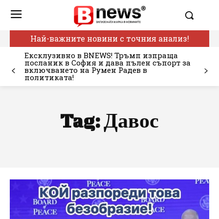
Най-важните новини с точния анализ!
Ексклузивно в BNEWS! Тръмп изпраща
посланик в София и дава пълен съпорт за
включването на Румен Радев в
политиката!
Tag:
Давос