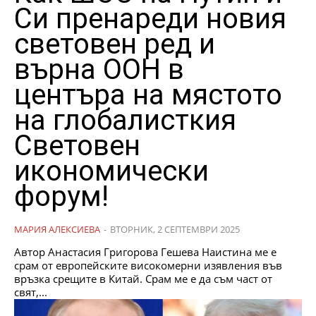
Си пренареди новия
световен ред и
върна ООН в
центъра на мястото
на глобалисткия
Световен
икономически
форум!
МАРИЯ АЛЕКСИЕВА
-
ВТОРНИК, 2 СЕПТЕМВРИ 2025
Автор Анастасия Григорова Гешева Наистина ме е
срам от европейските високомерни изявления във
връзка срещите в Китай. Срам ме е да съм част от
свят,...