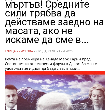
мъртъв! Средните
сили трябва да
действаме заедно на
масата, ако не
искаме да сме в...
ЕЛИЦА ХРИСТОВА
-
СРЯДА, 21 ЯНУАРИ 2026
Речта на премиера на Канада Марк Карни пред
Световния икономически форум в Давос: ​За мен е
удоволствие и дълг да бъда с вас в тази...