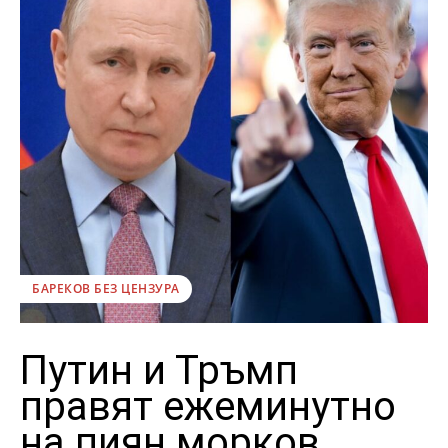
БАРЕКОВ БЕЗ ЦЕНЗУРА
Путин и Тръмп
правят ежеминутно
на пиян морков