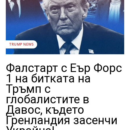
TRUMP NEWS
Фалстарт с Еър Форс
1 на битката на
Тръмп с
глобалистите в
Давос, където
Гренландия засенчи