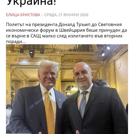
Украйна!
ЕЛИЦА ХРИСТОВА
-
СРЯДА, 21 ЯНУАРИ 2026
Полетът на президента Доналд Тръмп до Световния
икономически форум в Швейцария беше принуден да
се върне в САЩ малко след излитането във вторник
поради...