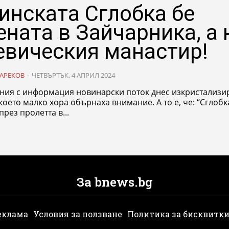
инската Сглобка бе
ената в Зайчарника, а 
евическия манастир!
АРЕКОВ
-
ЧЕТВЪРТЪК, 4 АПРИЛ 2024
ения с информация новинарски поток днес изкристализи
ето малко хора обърнаха внимание. А то е, че: “Сглобката” бе
през пролетта в...
За bnews.bg
еклама
Условия за ползване
Политика за бисквитк