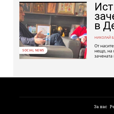
Ист
зач
в Д
НИКОЛАЙ Б
От насит
нещо, на ко
SOCIAL NEWS
зачената 
За нас
Р