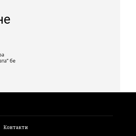
не
ра
и
Контакти