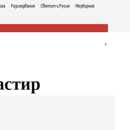
ура
Разследвания
Светът и Русия
НюзКурник
астир