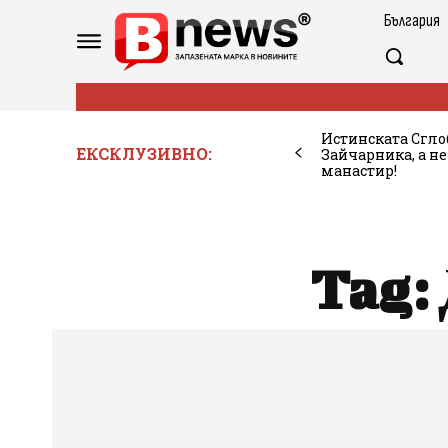
България
Истинската Сглоб
ЕКСКЛУЗИВНО:
Зайчарника, а н
манастир!
Tag: