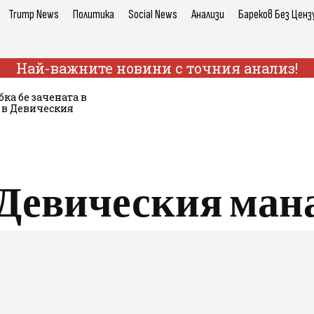
Trump News
Политика
Social News
Анализи
Бареков Без Ценз
Най-важните новини с точния анализ!
ка бе зачената в
е в Девическия
Девическия ман