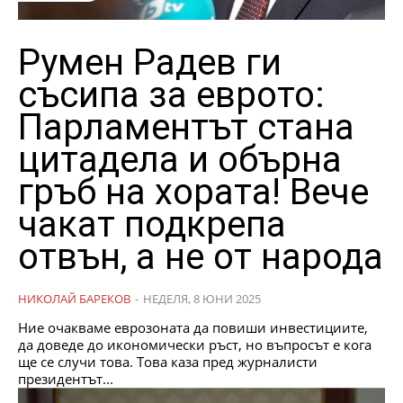
Румен Радев ги
съсипа за еврото:
Парламентът стана
цитадела и обърна
гръб на хората! Вече
чакат подкрепа
отвън, а не от народа
НИКОЛАЙ БАРЕКОВ
-
НЕДЕЛЯ, 8 ЮНИ 2025
Ние очакваме еврозоната да повиши инвестициите,
да доведе до икономически ръст, но въпросът е кога
ще се случи това. Това каза пред журналисти
президентът...