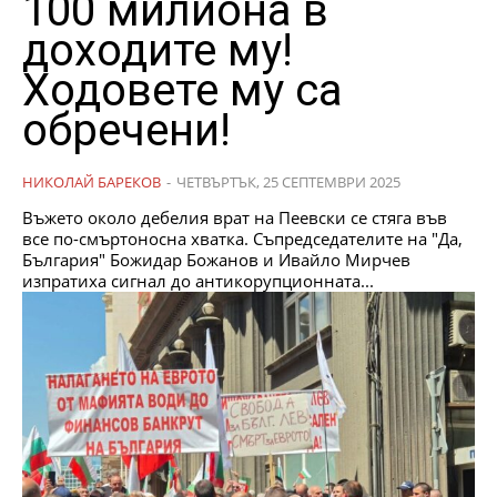
100 милиона в
доходите му!
Ходовете му са
обречени!
НИКОЛАЙ БАРЕКОВ
-
ЧЕТВЪРТЪК, 25 СЕПТЕМВРИ 2025
Въжето около дебелия врат на Пеевски се стяга във
все по-смъртоносна хватка. Съпредседателите на "Да,
България" Божидар Божанов и Ивайло Мирчев
изпратиха сигнал до антикорупционната...