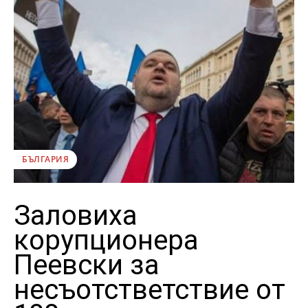
БЪЛГАРИЯ
Заловиха
корупционера
Пеевски за
несъотстветствие от