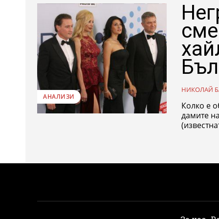
Нег
сме
хай
Бъл
НИКОЛАЙ Б
АНАЛИЗИ
Колко е обр
дамите на ели
(известна