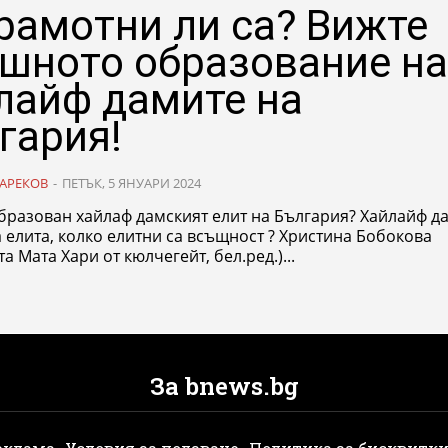
рамотни ли са? Вижте
шното образование н
лайф дамите на
гария!
АРЕКОВ
-
ПЕТЪК, 5 ЯНУАРИ 2024
азован хайлаф дамският елит на България? Хайлайф дамите,
та, колко елитни са всъщност ? Христина Бобокова
та Мата Хари от кюлчегейт, бел.ред.)...
За bnews.bg