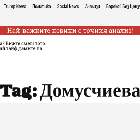
Trump News
Политика
Social News
Анализи
Бареков Без Ценз
Най-важните новини с точния анализ!
а? Вижте смешното
хайлайф дамите на
Tag:
Домусчиев