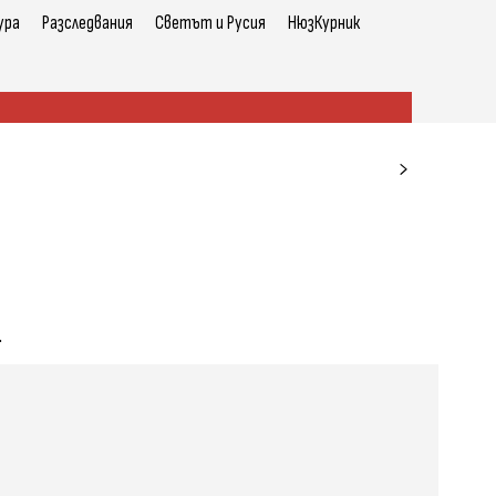
ура
Разследвания
Светът и Русия
НюзКурник
а