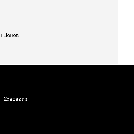
ан Цонев
и
Контакти