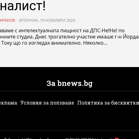
налист!
АРЕКОВ
-
ВТОРНИК, 19 НОЕМВРИ 2024
ваме с интелектуалната пищност на ДПС-Не!Не! по
нните студиа. Днес трогателно участие имаше г-н Йорд
 Току що го изгледах внимателно. Няколко...
За bnews.bg
еклама
Условия за ползване
Политика за бисквитк