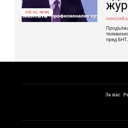
жур
SOCIAL NEWS
НИКОЛАЙ Б
Продължа
телевизио
пред БНТ.
За нас
Р