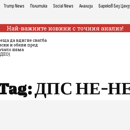
Trump News
Политика
Social News
Анализи
Бареков Без Ценз
Най-важните новини с точния анализ!
беща да вдигне сватба
вски и обяви пред
начало няма
ИДЕО)
Tag:
ДПС НЕ-Н