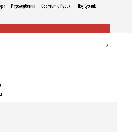
ура
Разследвания
Светът и Русия
НюзКурник
Е