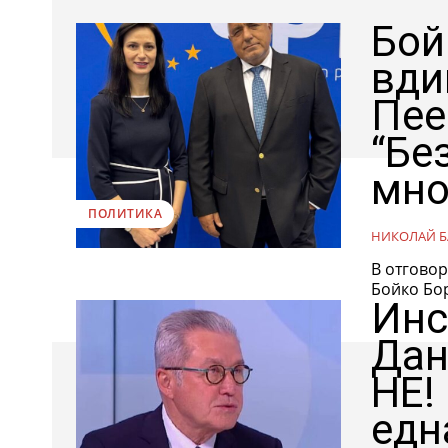
Бой
вди
Пее
“Бе
мно
ПОЛИТИКА
НИКОЛАЙ Б
В отговор
Бойко Бор
Инс
Дан
НЕ!
едн