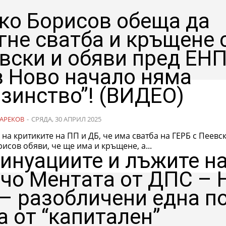
ко Борисов обеща да
гне сватба и кръщене 
вски и обяви пред ЕНП
з Ново начало няма
зинство”! (ВИДЕО)
АРЕКОВ
-
СРЯДА, 30 АПРИЛ 2025
 на критиките на ПП и ДБ, че има сватба на ГЕРБ с Пеевск
исов обяви, че ще има и кръщене, а...
инуациите и лъжите н
чо Ментата от ДПС – 
 – разобличени една п
а от “капитален”