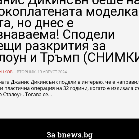
окоплатената моделка
та, но днес е
знаваема! Сподели
ещи разкрития за
лоун и Тръмп (СНИМК
АНКОВ
-
ВТОРНИК, 13 АВГУСТ 2024
ната Джанис Дикинсън сподели в интервю, че е направи
и пластична операция на 32 години, когато е излизала с
 Сталоун. Тогава се...
За bnews.bg