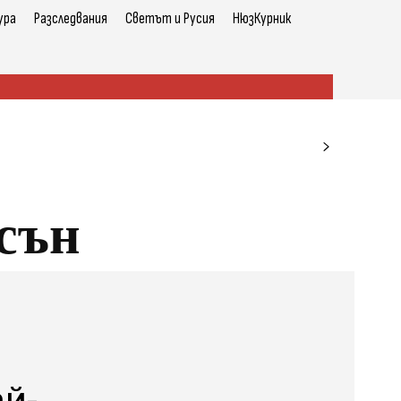
ура
Разследвания
Светът и Русия
НюзКурник
сън
й-