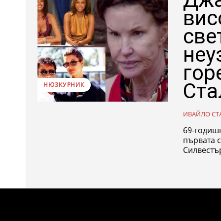
вис
све
неу
гор
Ста
НЮЗКУРНИК
ИВАЙЛО СТ
69-годиш
първата с
Силвестър