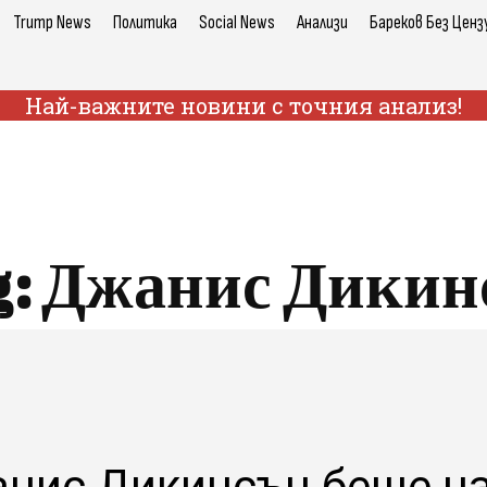
Trump News
Политика
Social News
Анализи
Бареков Без Ценз
Най-важните новини с точния анализ!
g:
Джанис Дикин
нис Дикинсън беше на