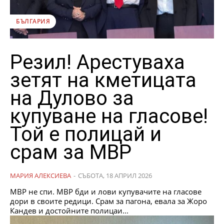
БЪЛГАРИЯ
Резил! Арестуваха
зетят на кметицата
на Дулово за
купуване на гласове!
Той е полицай и
срам за МВР
МАРИЯ АЛЕКСИЕВА
-
СЪБОТА, 18 АПРИЛ 2026
МВР не спи. МВР бди и лови купувачите на гласове
дори в своите редици. Срам за пагона, евала за Жоро
Кандев и достойните полицаи...