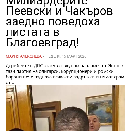
Милиардерите
Пеевски и Чакъров
заедно поведоха
листата в
Благоевград!
МАРИЯ АЛЕКСИЕВА
-
НЕДЕЛЯ, 15 МАРТ 2026
Дерибеите в ДПС атакуват вкупом парламента. Явно в
тази партия на олигарси, корупционери и ромски
барони вече паднаха всякакви задръжки и нямат срам
от...