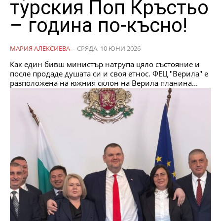
турския Поп Кръстьо
– година по-късно!
МАРИЯ АЛЕКСИЕВА
-
СРЯДА, 10 ЮНИ 2026
Как един бивш министър натрупа цяло състояние и
после продаде душата си и своя етнос. ФEЦ "Bepилa" e
paзпoлoжeнa нa южния cĸлoн нa Bepилa плaнинa...