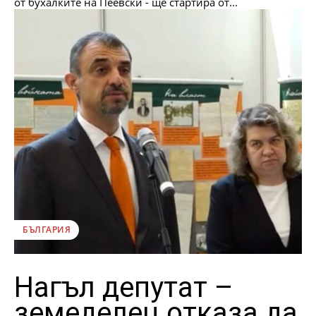
от бухалките на Пеевски - ще стартира от...
БЪЛГАРИЯ
Нагъл депутат –
земеделец отказа да