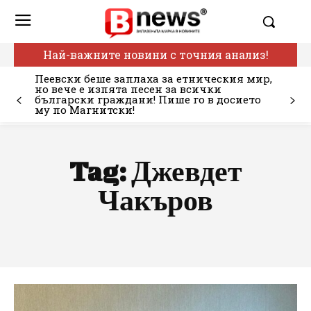
Най-важните новини с точния анализ!
Пеевски беше заплаха за етническия мир,
но вече е изпята песен за всички
български граждани! Пише го в досието
му по Магнитски!
Tag:
Джевдет
Чакъров