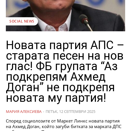
SOCIAL NEWS
Новата партия АПС –
старата песен на нов
глас! ФБ групата “Аз
подкрепям Ахмед
Доган” не подкрепя
новата му партия!
МАРИЯ АЛЕКСИЕВА
-
ПЕТЪК, 12 СЕПТЕМВРИ 2025
Според социолозите от Маркет Линкс новата партия
на Ахмед Доган, който загуби битката за марката ДПС