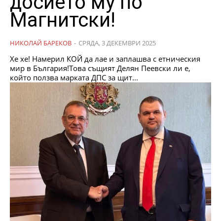
досието му по
Магнитски!
НИКОЛАЙ БАРЕКОВ
-
СРЯДА, 3 ДЕКЕМВРИ 2025
Хе хе! Намерил КОЙ да лае и заплашва с етническия
мир в България!Това същият Делян Пеевски ли е,
който ползва марката ДПС за щит...