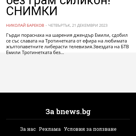
без грам силикон!
СНИМКИ
НИКОЛАЙ БАРЕКОВ
-
ЧЕТВЪРТЪК, 21 ДЕКЕМВРИ 2023
Гърди пораснаха на шарения джендър Емили, сдобил
се със славата на Тротинетката от ефира на любимата
жълтопаветните либерасти телевизия.Звездата на БТВ
Емили Тротинетката без...
За bnews.bg
За нас
Реклама
Условия за ползване