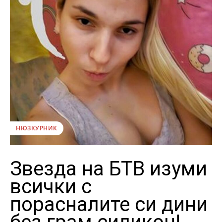
НЮЗКУРНИК
Звезда на БТВ изуми
всички с
порасналите си дини