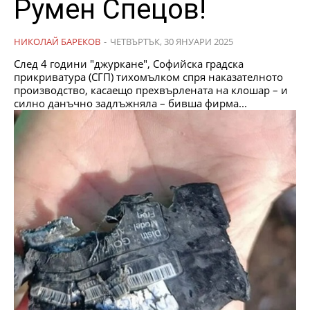
Румен Спецов!
НИКОЛАЙ БАРЕКОВ
-
ЧЕТВЪРТЪК, 30 ЯНУАРИ 2025
След 4 години "джуркане", Софийска градска
прикриватура (СГП) тихомълком спря наказателното
производство, касаещо прехвърлената на клошар – и
силно данъчно задлъжняла – бивша фирма...