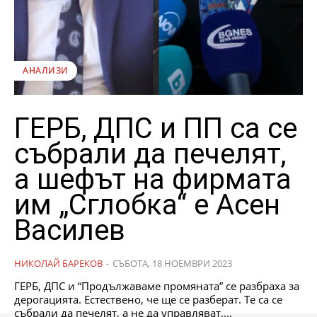
АНАЛИЗИ
ГЕРБ, ДПС и ПП са се
събрали да печелят,
а шефът на фирмата
им „Сглобка“ е Асен
Василев
НИКОЛАЙ БАРЕКОВ
-
СЪБОТА, 18 НОЕМВРИ 2023
ГЕРБ, ДПС и “Продължаваме промяната” се разбраха за
дерогацията. Естествено, че ще се разберат. Те са се
събрали да печелят, а не да управляват....