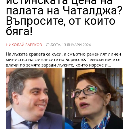
истинската цена на
палата на Чаталджа?
Въпросите, от които
бяга!
НИКОЛАЙ БАРЕКОВ
-
СЪБОТА, 13 ЯНУАРИ 2024
На лъжата краката са къси, а смъртно раненият личен
министър на финансите на Борисов&Пеевски вече се
влачи по земята заради лъжите, които изрече и...