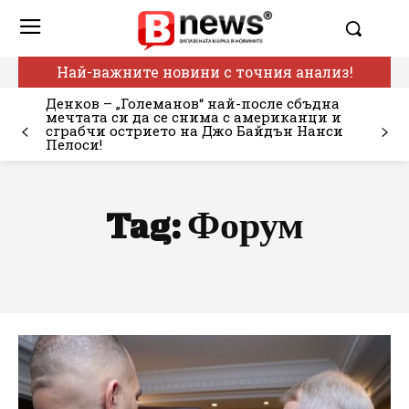
Най-важните новини с точния анализ!
Денков – „Големанов“ най-после сбъдна
мечтата си да се снима с американци и
сграбчи острието на Джо Байдън Нанси
Пелоси!
Tag:
Форум