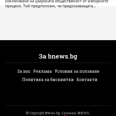
изключване на широката общественост от изборните
процеси. Той предположи, че предсказващата...
За bnews.bg
За нас
Реклама
Условия за ползване
Политика за бисквитки
Контакти
© Copyright BNews.bg, Снимки: BNEWS,