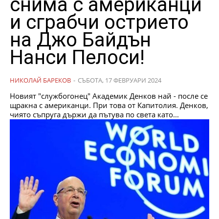
снима с американци
и сграбчи острието
на Джо Байдън
Нанси Пелоси!
НИКОЛАЙ БАРЕКОВ
-
СЪБОТА, 17 ФЕВРУАРИ 2024
Новият "службогонец" Академик Денков най - после се
щракна с американци. При това от Капитолия. Денков,
чиято съпруга държи да пътува по света като...