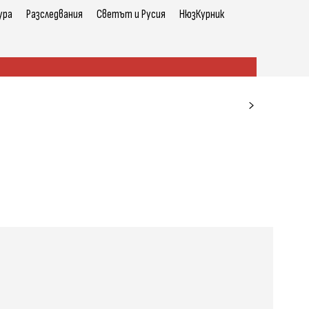
ура
Разследвания
Светът и Русия
НюзКурник