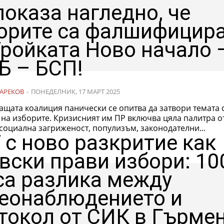
показа нагледно, че
орите са фалшифицир
Тройката Ново начало 
Б – БСП!
АРЕКОВ
-
ПОНЕДЕЛНИК, 17 МАРТ 2025
щата коалиция панически се опитва да затвори темата 
на изборите. Кризисният им ПР включва цяла палитра о
социална загриженост, популизъм, законодателни...
 с ново разкритие как
вски прави избори: 10
са разлика между
еонаблюдението и
токол от СИК в Гърме