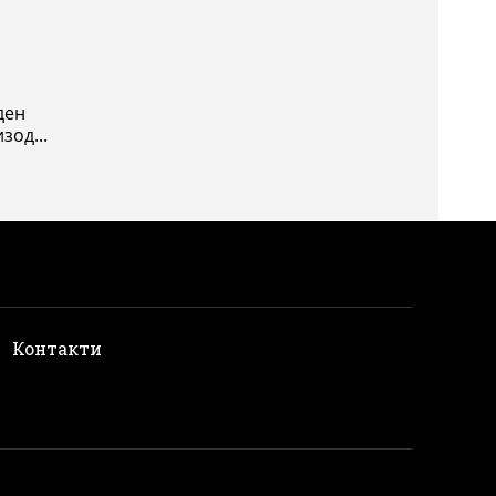
ден
зод...
и
Контакти