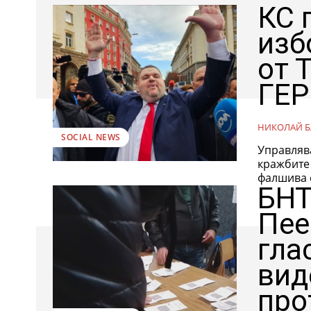
КС 
изб
от 
ГЕР
НИКОЛАЙ Б
SOCIAL NEWS
Управлява
кражбите 
фалшива 
БНТ
Пее
гла
вид
про