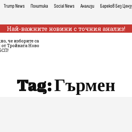
Trump News
Политика
Social News
Анализи
Бареков Без Ценз
Най-важните новини с точния анализ!
но, че изборите са
от Тройката Ново
БСП!
Tag:
Гърмен