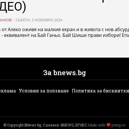
ДЕО)
АНКОВ
-
СЪБОТА, 2 НОЕМВРИ 2024
 от Алеко оживя на малкия екран и в живота с нов абсур
- еквивалент на Бай Ганьо. Бай Шиши прави избори! Епи
За bnews.bg
еклама
Условия за ползване
Политика за бисквитк
© Copyright BNews.bg, Снимки: BNEWS, БГНЕС
Мade with
pvmg.co