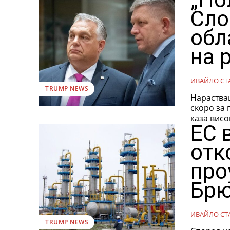
Сло
обл
на 
ИВАЙЛО СТ
TRUMP NEWS
Нараства
скоро за 
каза висо
ЕС 
отк
про
Брю
ИВАЙЛО СТ
TRUMP NEWS