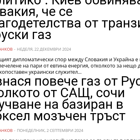
вакия, че се
агодетелства от транз
руски газ
АНКОВ
-
НЕДЕЛЯ, 22 ДЕКЕМВРИ 2024
щият дипломатически спор между Словакия и Украйна е 
печелене на пари от евтина енергия, отколкото за нещо 
копоставен украински служител...
внася повече газ от Ру
олкото от САЩ, сочи
учване на базиран в
ксел мозъчен тръст
АНКОВ
-
ПОНЕДЕЛНИК, 2 СЕПТЕМВРИ 2024