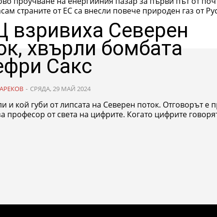
во проучване на енергийния пазар за първи път от поч
сам страните от ЕС са внесли повече природен газ от Рус
 взривиха Северен
ок, хвърли бомбата
фри Сакс
АРЕКОВ
-
СРЯДА, 29 МАЙ 2024
и и кой губи от липсата на Северен поток. Отговорът е п
а професор от света на цифрите. Когато цифрите говорят 