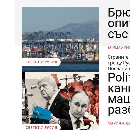
Брю
опи
със
ЕЛИЦА ХРИ
Страните 
срещу Ру
СВЕТЪТ И РУСИЯ
Посланици
Pol
кан
мащ
раз
МАРИЯ АЛЕ
СВЕТЪТ И РУСИЯ