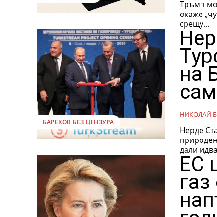
Тръмп мож
окаже „чу
срещу...
Нер
Тур
на 
сам
НИКОЛАЙ Б
БАРЕКОВ БЕЗ ЦЕНЗУРА
Нерде Ста
природен 
дали идва
ЕС 
газ
нап