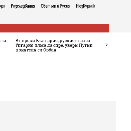
ура
Разследвания
Светът и Русия
НюзКурник
рли
Въпреки България, руският газ за
Унгария няма да спре, увери Путин
приятеля си Орбан