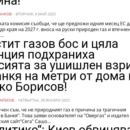
ина!
АНКОВ
-
ВТОРНИК, 6 МАЙ 2025
ката комисия съобщи, че ще предложи идния месец ЕС д
до края на 2027 г. вноса на руски природен газ и втечне
..
тит газов бос и цяла
нция подхраниха
сията за ушишлен взр
анкя на метри от дома 
ко Борисов!
АРЕКОВ
-
ЧЕТВЪРТЪК, 30 ЯНУАРИ 2025
чен съм, че не природният газ е причина за трагичния
в Банкя". Това заяви основателят на "Овергаз" и издател
кия сайт"Сега" Сашо...
литико“: Киев обвиняв