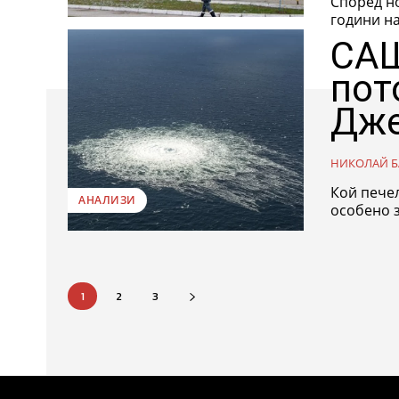
Според но
години на
САЩ
пот
Дже
НИКОЛАЙ Б
Кой печел
АНАЛИЗИ
особено з
1
2
3