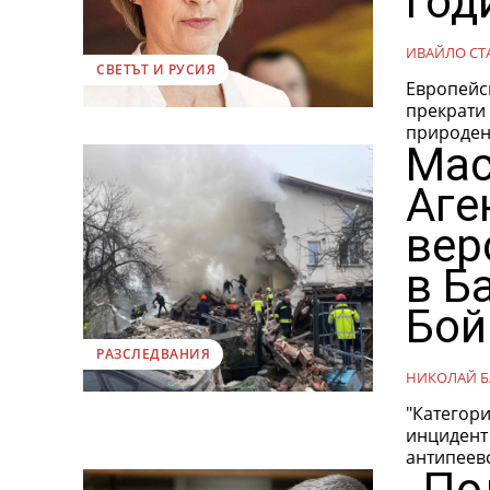
год
ИВАЙЛО СТ
СВЕТЪТ И РУСИЯ
Европейс
прекрати 
природен.
Мас
Аге
вер
в Б
Бой
РАЗСЛЕДВАНИЯ
НИКОЛАЙ Б
"Категори
инцидент 
антипеевс
„По