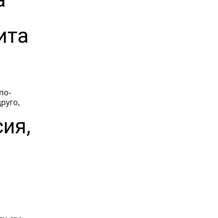
ита
по-
друго,
сия,