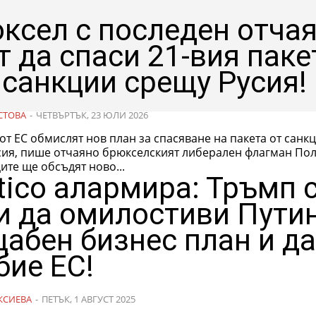
ксел с последен отча
т да спаси 21-вия паке
 санкции срещу Русия!
СТОВА
-
ЧЕТВЪРТЪК, 23 ЮЛИ 2026
от ЕС обмислят нов план за спасяване на пакета от санк
сия, пише отчаяно брюкселският либерален флагман Пол
те ще обсъдят ново...
itico алармира: Тръмп 
и да омилостиви Путин
абен бизнес план и д
бие ЕС!
КСИЕВА
-
ПЕТЪК, 1 АВГУСТ 2025