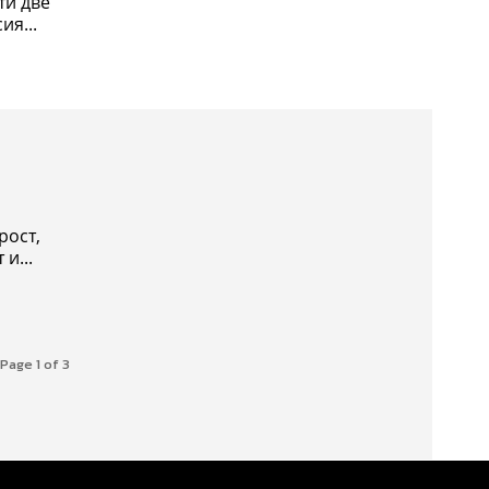
ти две
ия...
рост,
и...
Page 1 of 3