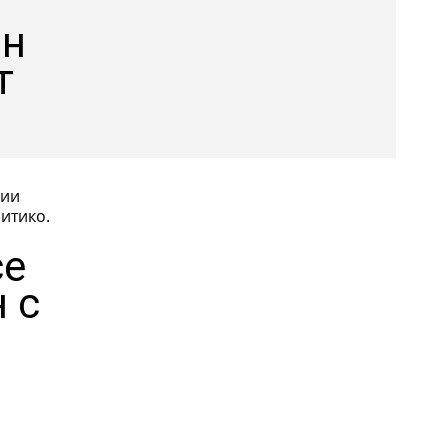
ян
т
ции
итико.
се
 с
а