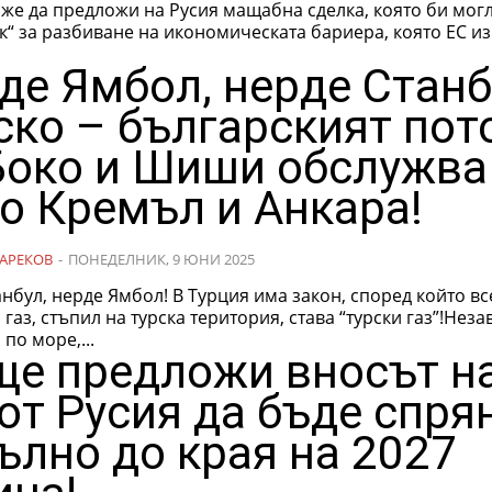
е да предложи на Русия мащабна сделка, която би могл
к“ за разбиване на икономическата бариера, която ЕС и
де Ямбол, нерде Станб
ско – българският пот
Боко и Шиши обслужва
о Кремъл и Анкара!
АРЕКОВ
-
ПОНЕДЕЛНИК, 9 ЮНИ 2025
нбул, нерде Ямбол! В Турция има закон, според който вс
газ, стъпил на турска територия, става “турски газ”!Нез
 по море,...
ще предложи вносът н
 от Русия да бъде спря
ълно до края на 2027