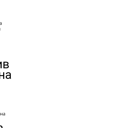
а
н
ив
на
 на
а