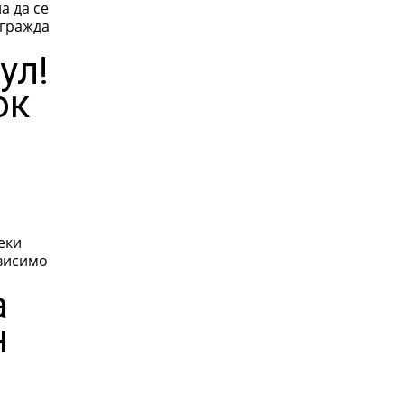
а да се
згражда
ул!
ок
еки
ависимо
а
н