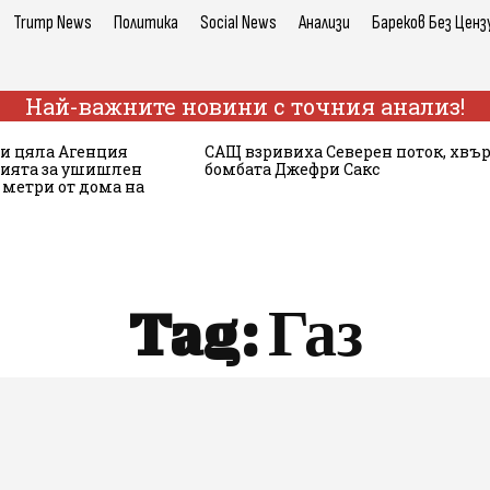
Trump News
Политика
Social News
Анализи
Бареков Без Ценз
Най-важните новини с точния анализ!
 и цяла Агенция
САЩ взривиха Северен поток, хвъ
сията за ушишлен
бомбата Джефри Сакс
 метри от дома на
Tag:
Газ