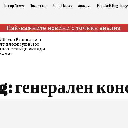
Trump News
Политика
Social News
Анализи
Бареков Без Ценз
Най-важните новини с точния анализ!
Я във Външно и в
ят ни консул в Лос
днал стотици хиляди
шахмат
g:
генерален кон