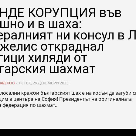
НДЕ КОРУПЦИЯ във
шно и в шаха:
ералният ни консул в 
желис откраднал
тици хиляди от
гарския шахмат
АРЕКОВ
-
ПЕТЪК, 29 ДЕКЕМВРИ 2023
лосални кражби българският шах е на косъм да загуби с
нтъра на София! Президентът на оригиналната
 федерация по шахмат...