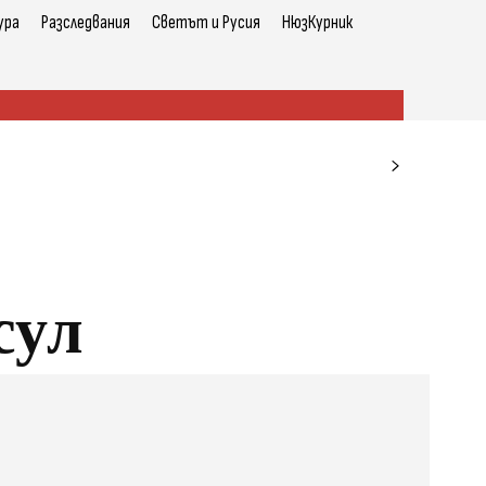
ура
Разследвания
Светът и Русия
НюзКурник
сул