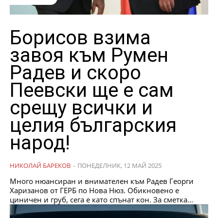
Борисов взима
завоя към Румен
Радев и скоро
Пеевски ще е сам
срещу всички и
целия българския
народ!
НИКОЛАЙ БАРЕКОВ
-
ПОНЕДЕЛНИК, 12 МАЙ 2025
Много нюансиран и внимателен към Радев Георги
Харизанов от ГЕРБ по Нова Нюз. Обикновено е
циничен и груб, сега е като спънат кон. За сметка...