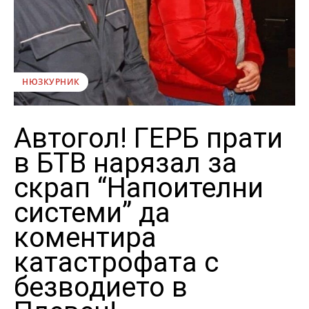
НЮЗКУРНИК
Автогол! ГЕРБ прати
в БТВ нарязал за
скрап “Напоителни
системи” да
коментира
катастрофата с
безводието в