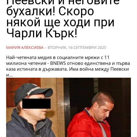
Пеевски и неговите
бухалки! Скоро
някой ще ходи при
Чарли Кърк!
МАРИЯ АЛЕКСИЕВА
-
ВТОРНИК, 16 СЕПТЕМВРИ 2025
Най-четената медия в социалните мрежи с 11
милиона четения - BNEWS отново единствена и първа
каза истината в държавата. Има война между Пеевски
и...