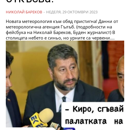
НИКОЛАЙ БАРЕКОВ
-
НЕДЕЛЯ, 29 ОКТОМВРИ 2023
Новата метеорология към обяд пристигна! Данни от
метеорологична агенция Гълъб. (подробности на
фейсбука на Николай Бареков, Буден журналист) В
столицата небето е синьо, но урните са червени....