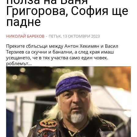
Григорова, София ще
падне
НИКОЛАЙ БАРЕКОВ
-
ПЕТЪК, 13 ОКТОМВРИ 2023
Преките сблъсъци между Антон Хекимян и Васил
Терзиев са скучни и банални, а след края имаш
усещането, че в тях участва само един човек.
роблемът...