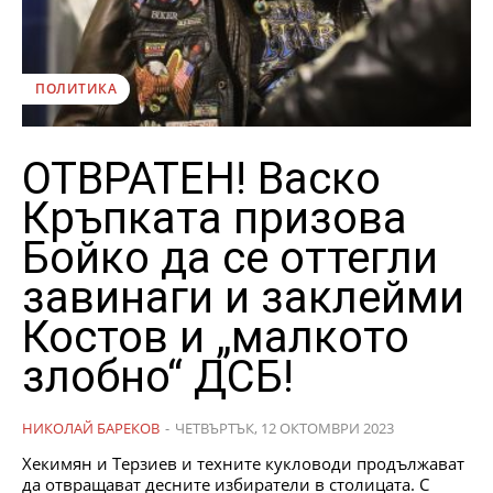
ПОЛИТИКА
ОТВРАТЕН! Васко
Кръпката призова
Бойко да се оттегли
завинаги и заклейми
Костов и „малкото
злобно“ ДСБ!
НИКОЛАЙ БАРЕКОВ
-
ЧЕТВЪРТЪК, 12 ОКТОМВРИ 2023
Хекимян и Терзиев и техните кукловоди продължават
да отвращават десните избиратели в столицата. С