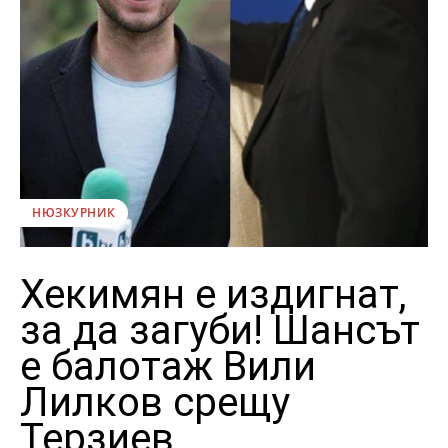
НЮЗКУРНИК
Хекимян е издигнат,
за да загуби! Шансът
е балотаж Вили
Лилков срещу
Терзиев