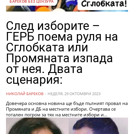
БАРЕКОВ БЕЗ ЦЕНЗУРА
След изборите –
ГЕРБ поема руля на
Сглобката или
Промяната изпада
от нея. Двата
сценария:
НИКОЛАЙ БАРЕКОВ
-
НЕДЕЛЯ, 29 ОКТОМВРИ 2023
Довечера основна новина ще бъде пълният провал на
Промяната и ДБ на местните избори. Очертава се
тотален погром за тях на местните избори и...