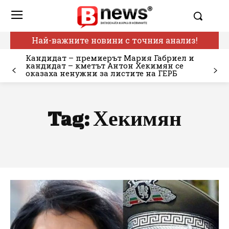
Най-важните новини с точния анализ!
Кандидат – премиерът Мария Габриел и
кандидат – кметът Антон Хекимян се
оказаха ненужни за листите на ГЕРБ
Tag:
Хекимян