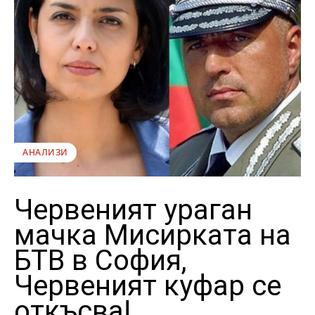
АНАЛИЗИ
Червеният ураган
мачка Мисирката на
БТВ в София,
Червеният куфар се
откъсва!