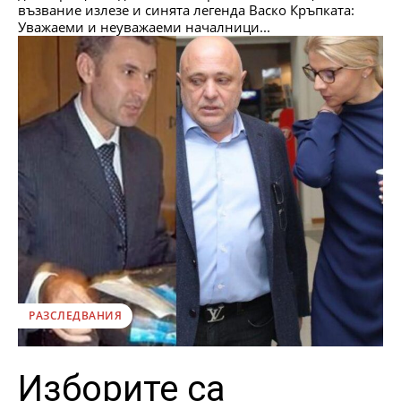
възвание излезе и синята легенда Васко Кръпката:
Уважаеми и неуважаеми началници...
РАЗСЛЕДВАНИЯ
Изборите са