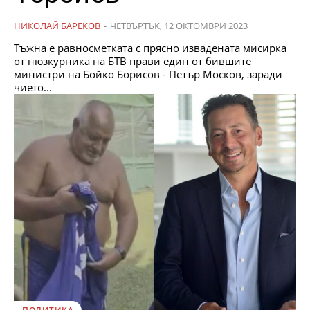
НИКОЛАЙ БАРЕКОВ
-
ЧЕТВЪРТЪК, 12 ОКТОМВРИ 2023
Тъжна е равносметката с прясно извадената мисирка
от нюзкурника на БТВ прави един от бившите
министри на Бойко Борисов - Петър Москов, заради
чието...