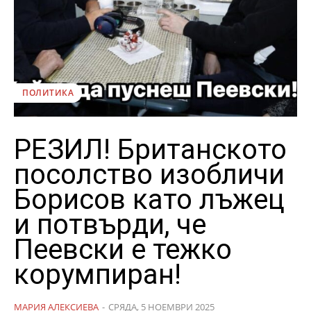
ПОЛИТИКА
РЕЗИЛ! Британското
посолство изобличи
Борисов като лъжец
и потвърди, че
Пеевски е тежко
корумпиран!
МАРИЯ АЛЕКСИЕВА
-
СРЯДА, 5 НОЕМВРИ 2025