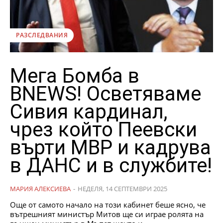
РАЗСЛЕДВАНИЯ
Мега Бомба в
BNEWS! Осветяваме
Сивия кардинал,
чрез който Пеевски
върти МВР и кадрува
в ДАНС и в службите!
МАРИЯ АЛЕКСИЕВА
-
НЕДЕЛЯ, 14 СЕПТЕМВРИ 2025
Още от самото начало на този кабинет беше ясно, че
вътрешният министър Митов ще си играе ролята на