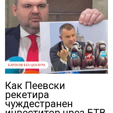
БАРЕКОВ БЕЗ ЦЕНЗУРА
Как Пеевски
рекетира
чуждестранен
инвеститор чрез БТВ,