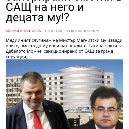
САЩ на него и
децата му!?
МАРИЯ АЛЕКСИЕВА
-
ВТОРНИК, 21 ОКТОМВРИ 2025
Медийният слугинаж на Мистър Магнитски му извади
очите, вместо да му изпишат веждите. Такива факти за
Дебелото Момче, санкционирано от САЩ за гранд
корупция,...