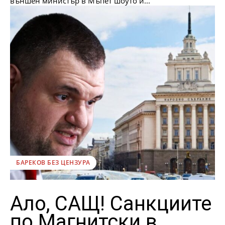
външен министър в Мъпет шоуто и...
БАРЕКОВ БЕЗ ЦЕНЗУРА
Ало, САЩ! Санкциите
по Магнитски в