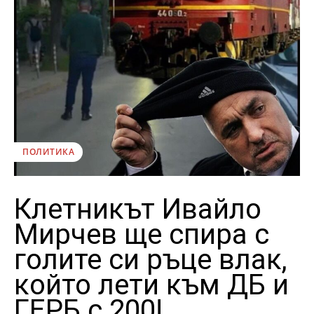
ПОЛИТИКА
Клетникът Ивайло
Мирчев ще спира с
голите си ръце влак,
който лети към ДБ и
ГЕРБ с 200!