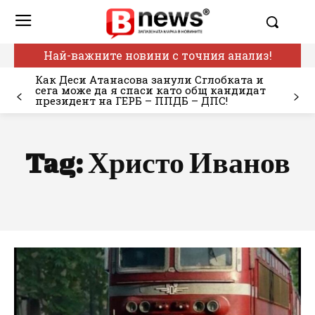
Най-важните новини с точния анализ!
Как Деси Атанасова занули Сглобката и
сега може да я спаси като общ кандидат
президент на ГЕРБ – ППДБ – ДПС!
Tag:
Христо Иванов