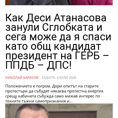
Как Деси Атанасова
занули Сглобката и
сега може да я спаси
като общ кандидат
президент на ГЕРБ –
ППДБ – ДПС!
НИКОЛАЙ БАРЕКОВ
-
СЪБОТА, 4 ЮЛИ 2026
Положението е погром. Дори опитът на старите
протестъри да събудят някаква протестна енергия
срещу кабинета събужда само мижав интерес по
техните тъжни самопризнания и...