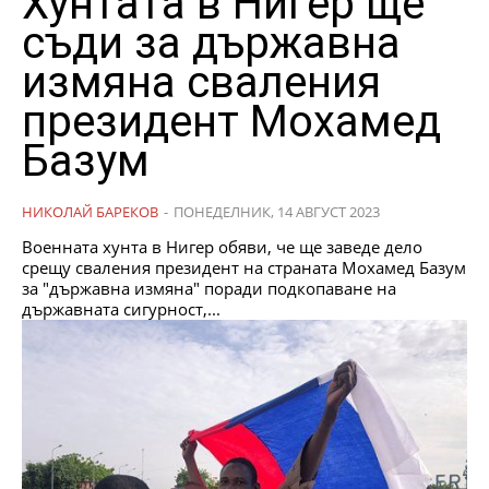
Хунтата в Нигер ще
съди за държавна
измяна сваления
президент Мохамед
Базум
НИКОЛАЙ БАРЕКОВ
-
ПОНЕДЕЛНИК, 14 АВГУСТ 2023
Военната хунта в Нигер обяви, че ще заведе дело
срещу сваления президент на страната Мохамед Базум
за "държавна измяна" поради подкопаване на
държавната сигурност,...