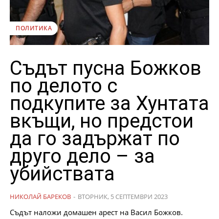
ПОЛИТИКА
Съдът пусна Божков
по делото с
подкупите за Хунтата
вкъщи, но предстои
да го задържат по
друго дело – за
убийствата
НИКОЛАЙ БАРЕКОВ
-
ВТОРНИК, 5 СЕПТЕМВРИ 2023
Съдът наложи домашен арест на Васил Божков.