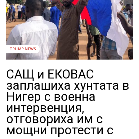
TRUMP NEWS
САЩ и ЕКОВАС
заплашиха хунтата в
Нигер с военна
интервенция,
отговориха им с
мощни протести с