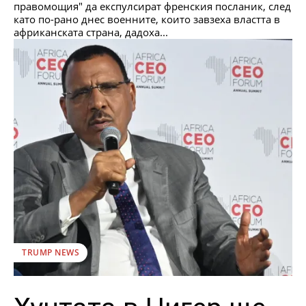
правомощия" да експулсират френския посланик, след
като по-рано днес военните, които завзеха властта в
африканската страна, дадоха...
TRUMP NEWS