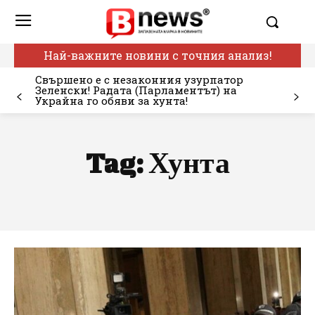
Най-важните новини с точния анализ!
Свършено е с незаконния узурпатор
Зеленски! Радата (Парламентът) на
Украйна го обяви за хунта!
Tag:
Хунта