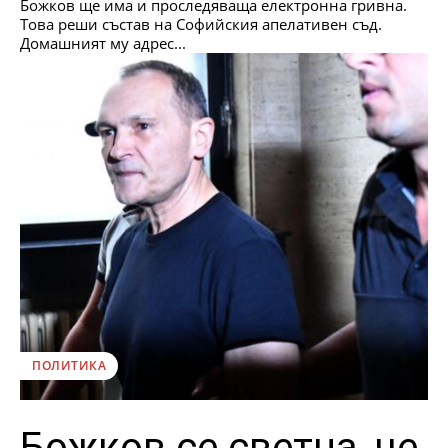
Божков ще има и проследяваща електронна гривна.
Това реши състав на Софийския апелативен съд.
Домашният му адрес...
ПОЛИТИКА
Божков се светна, че