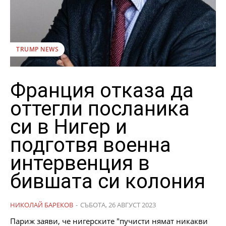
TRUMP NEWS
Франция отказа да
оттегли посланика
си в Нигер и
подготвя военна
интервенция в
бившата си колония
НИКОЛАЙ БАРЕКОВ
-
СЪБОТА, 26 АВГУСТ 2023
Париж заяви, че нигерските "пучисти нямат никакви