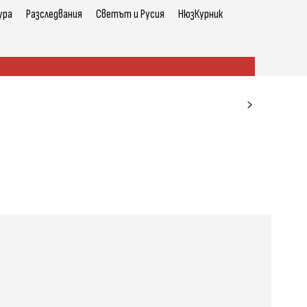
ура
Разследвания
Светът и Русия
НюзКурник