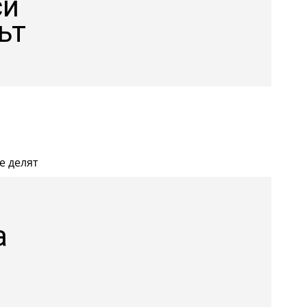
си
ът
е делят
а
а