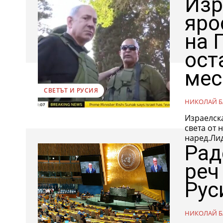
Изр
яро
на 
ост
мес
СВЕТЪТ И РУСИЯ
НИКОЛАЙ Б
Израелска
света от 
наред.Лид
Рад
реч
Рус
НИКОЛАЙ Б