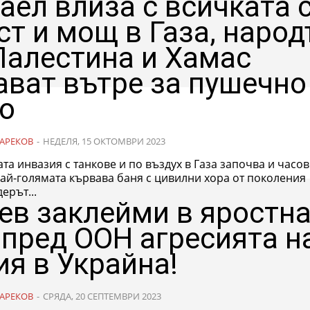
аел влиза с всичката 
ст и мощ в Газа, народ
Палестина и Хамас
ават вътре за пушечно
о
АРЕКОВ
-
НЕДЕЛЯ, 15 ОКТОМВРИ 2023
та инвазия с танкове и по въздух в Газа започва и часов
най-голямата кървава баня с цивилни хора от поколения
ерът...
ев заклейми в яростн
 пред ООН агресията н
ия в Украйна!
АРЕКОВ
-
СРЯДА, 20 СЕПТЕМВРИ 2023