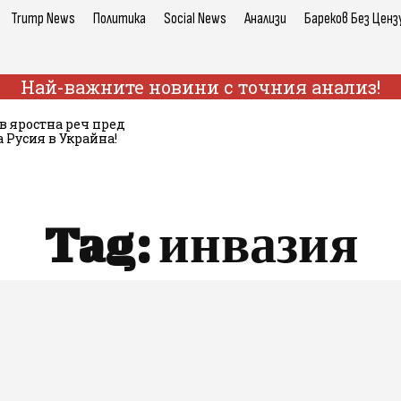
Trump News
Политика
Social News
Анализи
Бареков Без Ценз
Най-важните новини с точния анализ!
в яростна реч пред
 Русия в Украйна!
Tag:
инвазия