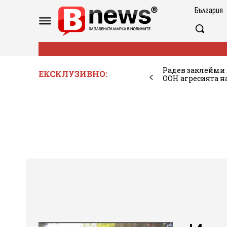
България
Радев заклейми 
ЕКСКЛУЗИВНО:
ООН агресията на