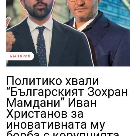
БЪЛГАРИЯ
Политико хвали
“Българският Зохран
Мамдани” Иван
Христанов за
иновативната му
борба с корупцията