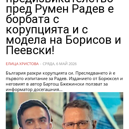
пред Румен Радев е
борбата с
корупцията и с
модела на Борисов и
Пеевски!
ЕЛИЦА ХРИСТОВА
-
СРЯДА, 6 МАЙ 2026
България разкри корупцията си. Преследването ѝ е
първото изпитание за Радев. Изданието от Борюксел и
неговият в автор Бартош Бжежински ползват за
информатор досегашния...