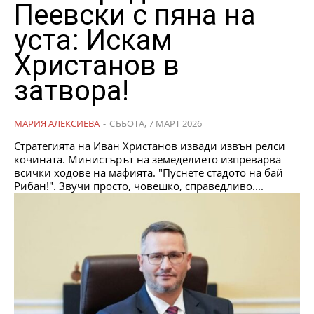
Пеевски с пяна на
уста: Искам
Христанов в
затвора!
МАРИЯ АЛЕКСИЕВА
-
СЪБОТА, 7 МАРТ 2026
Стратегията на Иван Христанов извади извън релси
кочината. Министърът на земеделието изпреварва
всички ходове на мафията. "Пуснете стадото на бай
Рибан!". Звучи просто, човешко, справедливо....