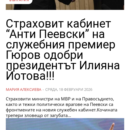
Страховит кабинет
“Анти Пеевски” на
служебния премиер
Гюров одобри
президентът Илияна
Йотова!!!
МАРИЯ АЛЕКСИЕВА
-
СРЯДА, 18 ФЕВРУАРИ 2026
Страховити министри на МВР и на Правосъдието,
както и тежки политически врагове на Пеевски са
фронтмените на новия служебен кабинет.Кочината
трепери зловещо от загубата...