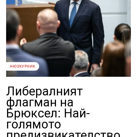
НЮЗКУРНИК
Либералният
флагман на
Брюксел: Най-
голямото
предизвикателство