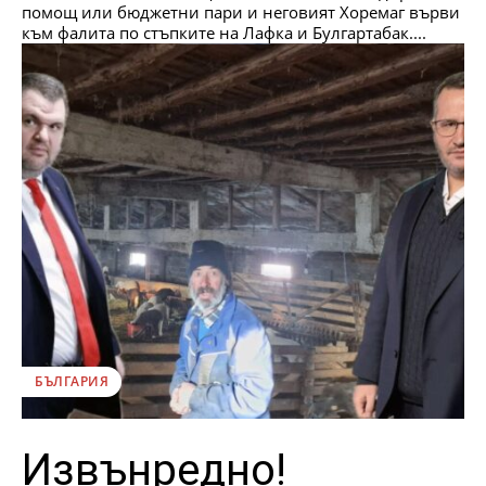
помощ или бюджетни пари и неговият Хоремаг върви
към фалита по стъпките на Лафка и Булгартабак....
БЪЛГАРИЯ
Извънредно!