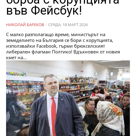
във Фейсбук!
НИКОЛАЙ БАРЕКОВ
-
СРЯДА, 18 МАРТ 2026
С малко разполагащо време, министърът на
земеделието на България се бори с корупцията,
използвайки Facebook, гърми брюкселският
либерален флагман Полтико! Вдъхновен от новия
кмет на...