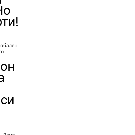
Но
ти!
лобален
рон
а
рси
но