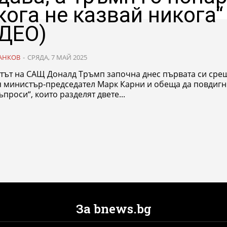
кога не казвай никога“
ДЕО)
АНКОВ
-
СРЯДА, 7 МАЙ 2025
тът на САЩ Доналд Тръмп започна днес първата си срещ
я министър-председател Марк Карни и обеща да повдигн
ъпроси“, които разделят двете...
За bnews.bg