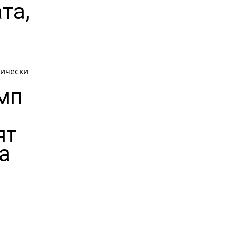
та,
мически
ъмп
ят
 а