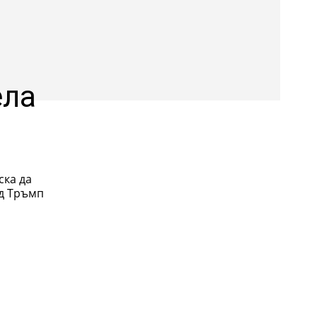
ела
ска да