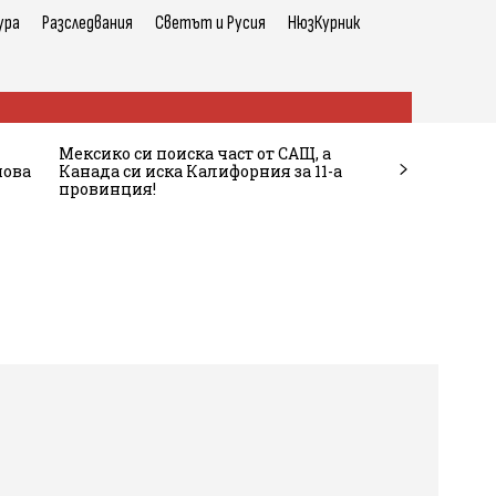
ура
Разследвания
Светът и Русия
НюзКурник
Мексико си поиска част от САЩ, а
пова
Канада си иска Калифорния за 11-а
провинция!