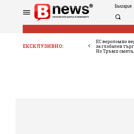
България
ЕС вероломно ве
ЕКСКЛУЗИВНО:
за глобален търг
Но Тръмп смята,