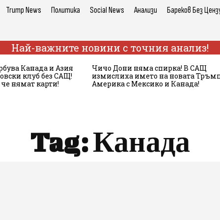
Trump News
Политика
Social News
Анализи
Бареков Без Ценз
Най-важните новини с точния анализ!
рбува Канада и Азия
Чичо Дони няма спирка! В САЩ
овски клуб без САЩ!
измислиха името на новата Тръм
 че нямат карти!
Америка с Мексико и Канада!
Tag:
Канада