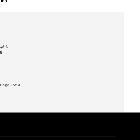
а с
е
Page 1 of 4