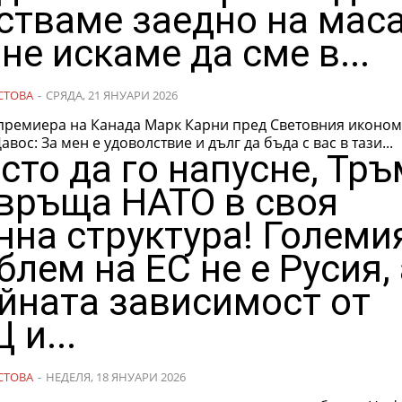
стваме заедно на маса
 не искаме да сме в...
СТОВА
-
СРЯДА, 21 ЯНУАРИ 2026
 премиера на Канада Марк Карни пред Световния иконо
форум в Давос: ​За мен е удоволствие и дълг да бъда с вас в тази...
сто да го напусне, Тр
връща НАТО в своя
нна структура! Големи
блем на ЕС не е Русия,
йната зависимост от
 и...
СТОВА
-
НЕДЕЛЯ, 18 ЯНУАРИ 2026