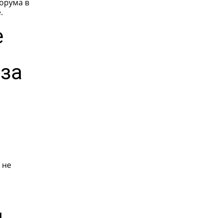
орума в
.
е
 за
 не
н