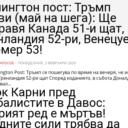
ингтон пост: Тръмп
ви (май на шега): Ще
равя Канада 51-и щат,
нландия 52-ри, Венецу
омер 53!
АРЕКОВ
-
ПОНЕДЕЛНИК, 2 ФЕВРУАРИ 2026
ngton Post: Тръмп се пошегува по време на вечеря, че и
2-ри щат Според изданието, в събота Доналд Тръмп
вал...
к Карни пред
балистите в Давос:
рият ред е мъртъв!
дните сили трябва да