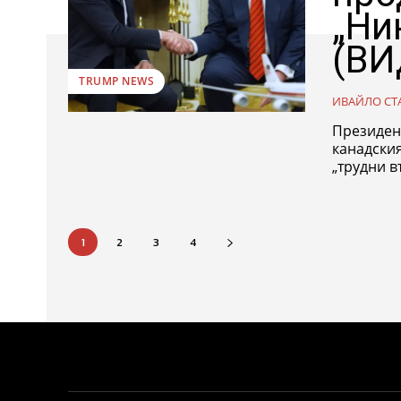
„Ни
(ВИ
TRUMP NEWS
ИВАЙЛО СТ
Президен
канадски
„трудни в
1
2
3
4