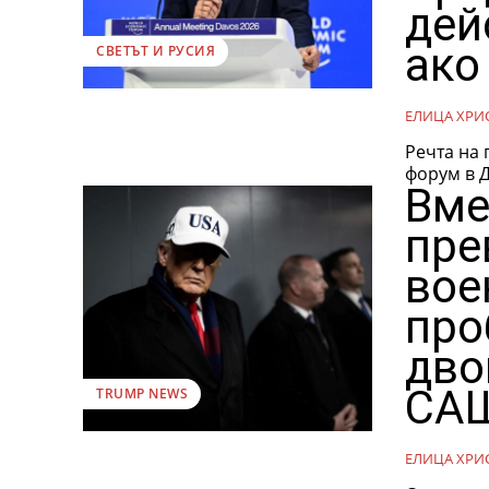
дей
ако
СВЕТЪТ И РУСИЯ
ЕЛИЦА ХРИ
Речта на
Вме
пре
вое
про
дво
САЩ
TRUMP NEWS
ЕЛИЦА ХРИ