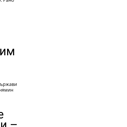
 им
държави
енямин
е
ри –