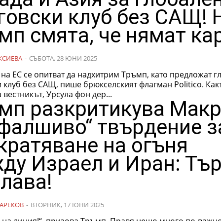
говски клуб без САЩ! 
мп смята, че нямат кар
КСИЕВА
-
СЪБОТА, 28 ЮНИ 2025
на ЕС се опитват да надхитрим Тръмп, като предложат г
клуб без САЩ, пише брюкселският флагман Politico. Както
вестникът, Урсула фон дер...
мп разкритикува Мак
„фалшиво“ твърдение з
кратяване на огъня
ду Израел и Иран: Тъ
слава!
АРЕКОВ
-
ВТОРНИК, 17 ЮНИ 2025
 на линия!“, призова Тръмп. Правя нещо много по-важно. Ра