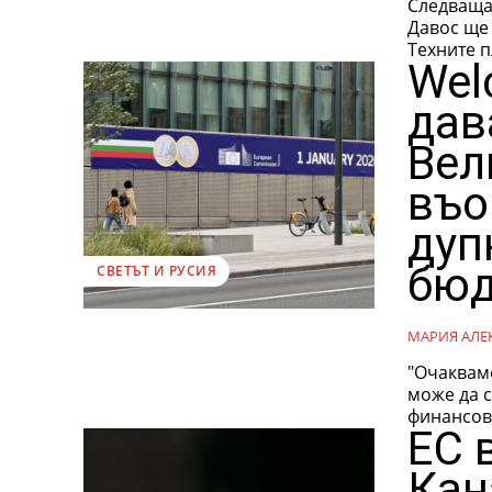
Следваща
Давос ще 
Техните п
Wel
дав
Вел
въо
дуп
бюд
СВЕТЪТ И РУСИЯ
МАРИЯ АЛЕ
"Очаквам
може да с
финансов
ЕС 
Кан