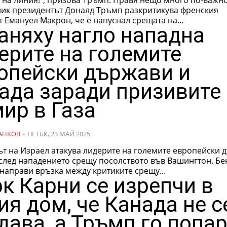
ник президентът Доналд Тръмп разкритикува френския
 Емануел Макрон, че е напуснал срещата на...
аняху нагло нападна
ерите на големите
опейски държави и
ада заради призивите
мир в Газа
АНКОВ
-
ПЕТЪК, 23 МАЙ 2025
т на Израел атакува лидерите на големите европейски 
 след нападението срещу посолството във Вашингтон. Б
направи връзка между критиките срещу...
к Карни се изрепчи в
ия дом, че Канада не с
дава, а Тръмп го попа