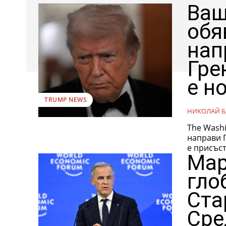
Ваш
обя
нап
Гре
е н
TRUMP NEWS
НИКОЛАЙ Б
The Washi
направи Гренландия 5
е присъст
Мар
гло
Ста
Сре