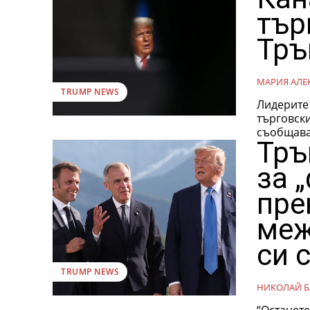
тър
Тръ
МАРИЯ АЛЕ
TRUMP NEWS
Лидерите 
търговски 
съобщава 
Тръ
за 
пре
меж
си 
TRUMP NEWS
НИКОЛАЙ Б
“Останете