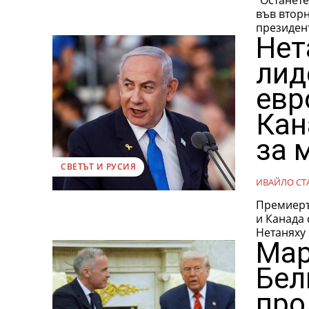
във втор
президент
Нет
лид
евр
Кан
за 
СВЕТЪТ И РУСИЯ
ИВАЙЛО СТ
Премиеръ
и Канада
Нетаняху 
Мар
Бел
про