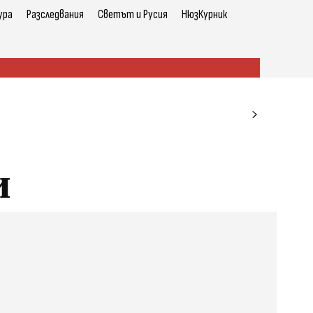
ура
Разследвания
Светът и Русия
НюзКурник
и