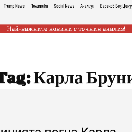
Trump News
Политика
Social News
Анализи
Бареков Без Ценз
Най-важните новини с точния анализ!
Tag:
Карла Брун