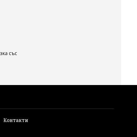
зка със
и
Контакти