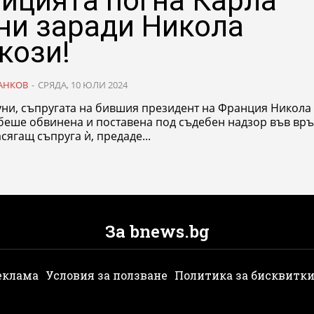
ицията погна Карла
ни заради Никола
кози!
АНКОВ
-
СРЯДА, 10 ЮЛИ 2024
уни, съпругата на бившия президент на Франция Никола
 беше обвинена и поставена под съдебен надзор във връ
асягащ съпруга ѝ, предаде...
За bnews.bg
еклама
Условия за ползване
Политика за бисквитк