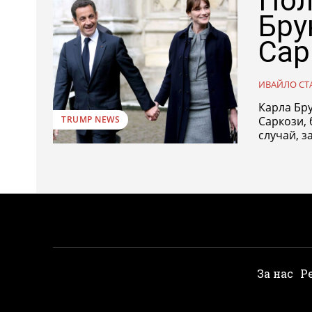
Пол
Бру
Сар
ИВАЙЛО СТ
Карла Бр
Саркози,
TRUMP NEWS
случай, з
За нас
Р