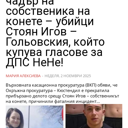
чадър на
собственика на
конете – убийци
Стоян Игов –
Гольовския, който
купува гласове за
ДПС НеНе!
МАРИЯ АЛЕКСИЕВА
-
НЕДЕЛЯ, 2 НОЕМВРИ 2025
Върховната касационна прокуратура (ВКП) обяви, че
Окръжна прокуратура – Кюстендил е прекратила
прибързано делото срещу Стоян Игов – собственикът
на конете, причинили фаталния инцидент...