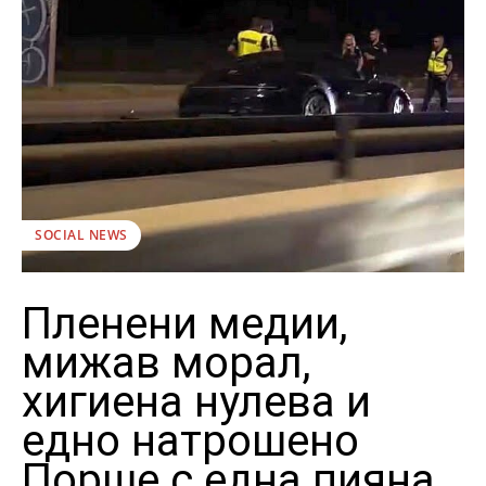
SOCIAL NEWS
Пленени медии,
мижав морал,
хигиена нулева и
едно натрошено
Порше с една пияна