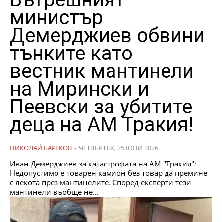
министър
Демерджиев обвини
тънките като
вестник мантинели
на Мирински и
Пеевски за убитите
деца на АМ Тракия!
НИКОЛАЙ БАРЕКОВ
-
ЧЕТВЪРТЪК, 25 ЮНИ 2026
Иван Демерджиев за катастрофата на АМ "Тракия":
Недопустимо е товарен камион без товар да премине
с лекота през мантинелите. Според експерти тези
мантинели въобще не...