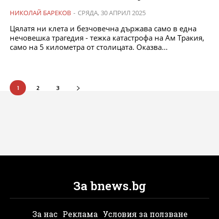
НИКОЛАЙ БАРЕКОВ
-
СРЯДА, 30 АПРИЛ 2025
Цялатя ни клета и безчовечна държава само в една
нечовешка трагедия - тежка катастрофа на Ам Тракия,
само на 5 километра от столицата. Оказва...
1
2
3
За bnews.bg
За нас
Реклама
Условия за ползване