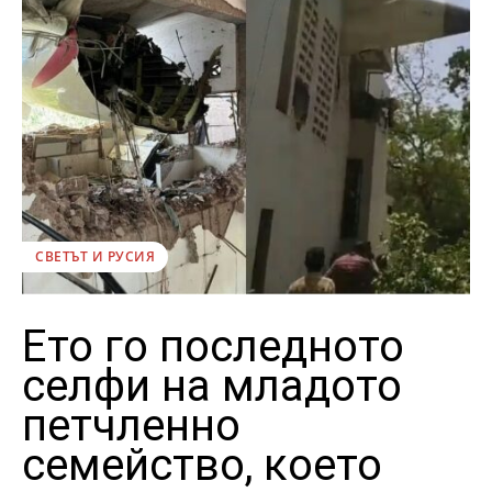
СВЕТЪТ И РУСИЯ
Ето го последното
селфи на младото
петчленно
семейство, което