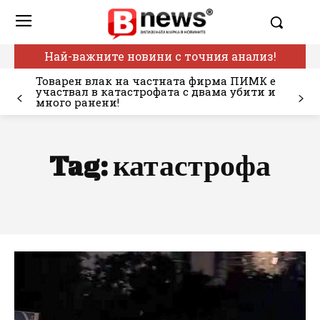
Най-важните новини с точния анализ!
Товарен влак на частната фирма ПИМК е
участвал в катастрофата с двама убити и
много ранени!
Tag:
катастрофа