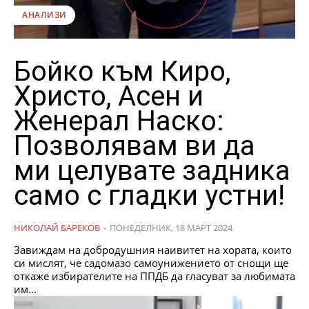
АНАЛИЗИ
Бойко към Киро,
Христо, Асен и
Женерал Наско:
Позволявам ви да
ми целувате задника
само с гладки устни!
НИКОЛАЙ БАРЕКОВ
-
ПОНЕДЕЛНИК, 18 МАРТ 2024
Завиждам на добродушния наивитет на хората, които
си мислят, че садомазо самоунижението от снощи ще
откаже избирателите на ППДБ да гласуват за любимата
им...