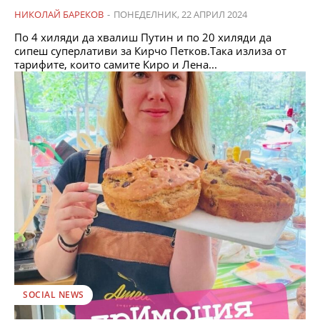
НИКОЛАЙ БАРЕКОВ
-
ПОНЕДЕЛНИК, 22 АПРИЛ 2024
По 4 хиляди да хвалиш Путин и по 20 хиляди да
сипеш суперлативи за Кирчо Петков.Така излиза от
тарифите, които самите Киро и Лена...
SOCIAL NEWS