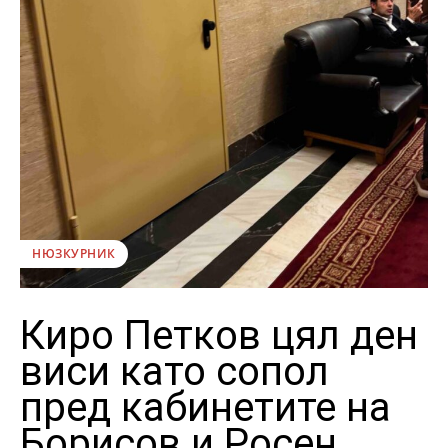
НЮЗКУРНИК
Киро Петков цял ден
виси като сопол
пред кабинетите на
Борисов и Росен