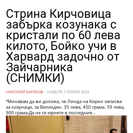
Стрина Кирчовица
забърка козунака с
кристали по 60 лева
килото, Бойко учи в
Харвард задочно от
Зайчарника
(СНИМКИ)
НИКОЛАЙ БАРЕКОВ
-
НЕДЕЛЯ, 7 АПРИЛ 2024
“Минавам да ви доложа, че Линда на Кирил записва
за козунаци, за Великден. 35 лева, 450 грама. 59 лева,
900 грама.Да не се юрнете в последния...