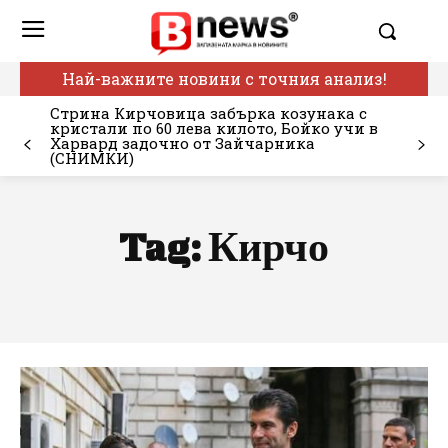
Най-важните новини с точния анализ!
Стрина Кирчовица забърка козунака с
кристали по 60 лева килото, Бойко учи в
Харвард задочно от Зайчарника
(СНИМКИ)
Tag:
Кирчо