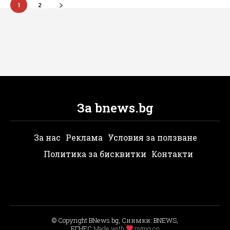
1
2
За bnews.bg
За нас
Реклама
Условия за ползване
Политика за бисквитки
Контакти
© Copyright BNews.bg, Снимки: BNEWS,
БГНЕС
Мade with
pvmg.co