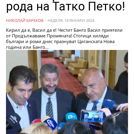
рода на Татко Петко!
НИКОЛАЙ БАРЕКОВ
-
НЕДЕЛЯ, 14 ЯНУАРИ 2024
Кирил да е, Васил да е! Честит Банго Васил приятели
от Продължаваме Промяната! Стотици хиляди
българи и роми днес празнуват Циганската Нова
година или Банго...