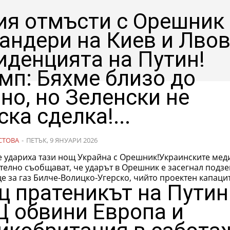
ия отмъсти с Орешник
андери на Киев и Лвов
иденцията на Путин!
мп: Бяхме близо до
но, но Зеленски не
ска сделка!...
СТОВА
-
ПЕТЪК, 9 ЯНУАРИ 2026
е удариха тази нощ Украйна с Орешник!Украинските мед
телно съобщават, че ударът в Орешник е засегнал подз
 за газ Билче-Волицко-Угерско, чийто проектен капаците
ц пратеникът на Путин
 обвини Европа и