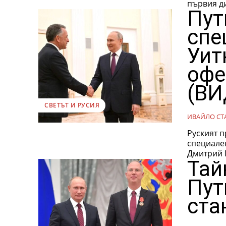
първия ди
Пут
спе
Уит
офе
(ВИ
СВЕТЪТ И РУСИЯ
ИВАЙЛО СТ
Руският 
специале
Тай
Пут
ста