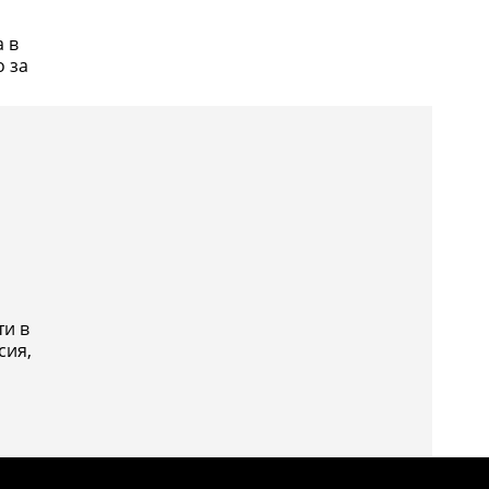
 в
о за
ти в
сия,