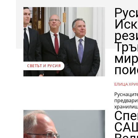
Рус
Иск
рез
Тръ
мир
пои
СВЕТЪТ И РУСИЯ
ЕЛИЦА ХРИ
Руснацит
предвари
хранилище
Спе
САЩ