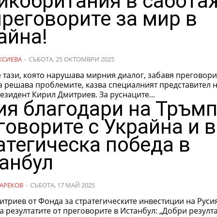
икобритания в сабота
преговорите за мир в
айна!
КСИЕВА
-
СЪБОТА, 25 ОКТОМВРИ 2025
 тази, която нарушава мирния диалог, забавя преговори
а решава проблемите, казва специалният представител 
езидент Кирил Дмитриев. За руснаците...
ия благодари на Тръмп
говорите с Украйна и 
атегическа победа в
анбул
АРЕКОВ
-
СЪБОТА, 17 МАЙ 2025
триев от Фонда за стратегическите инвестиции на Руси
зултатите от преговорите в Истанбул: „Добри резултати от