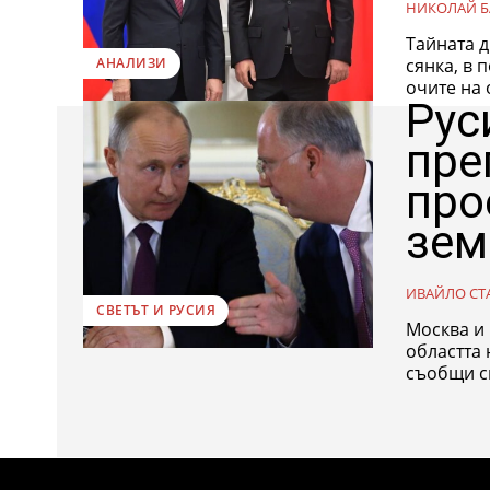
НИКОЛАЙ Б
Тайната 
сянка, в 
АНАЛИЗИ
очите на 
Рус
пре
про
зем
ИВАЙЛО СТ
СВЕТЪТ И РУСИЯ
Москва и
областта 
съобщи с