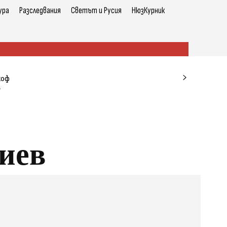
ура
Разследвания
Светът и Русия
НюзКурник
коф
а
иев