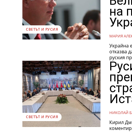
Вел
на 
Укр
СВЕТЪТ И РУСИЯ
МАРИЯ АЛЕ
Украйна е
отказва д
руския пр
Рус
пре
стр
Ист
НИКОЛАЙ Б
СВЕТЪТ И РУСИЯ
Кирил Дми
коментира ре