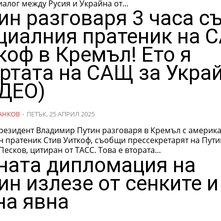
алог между Русия и Украйна от...
ин разговаря 3 часа с
циалния пратеник на 
коф в Кремъл! Ето я
ртата на САЩ за Укра
ДЕО)
АНКОВ
-
ПЕТЪК, 25 АПРИЛ 2025
президент Владимир Путин разговаря в Кремъл с америк
н пратеник Стив Уиткоф, съобщи прессекретарят на Пути
Дмитрий Песков, цитиран от ТАСС. Това е втората...
ната дипломация на
ин излезе от сенките и
на явна