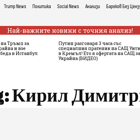
Trump News
Политика
Social News
Анализи
Бареков Без Ценз
Най-важните новини с точния анализ!
 на Тръмп за
Путин разговаря 3 часа със
райна и взе
специалния пратеник на САЩ Уит
обеда в Истанбул
в Кремъл! Ето я офертата на САЩ з
Украйна (ВИДЕО)
g:
Кирил Димитр