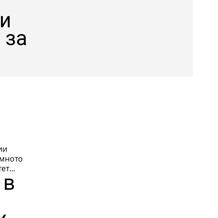
 и
 за
ии
емното
т...
 в