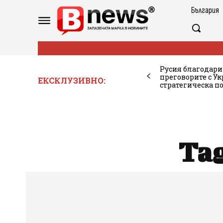
България
Русия благодари
преговорите с Ук
ЕКСКЛУЗИВНО:
стратегическа п
Ta