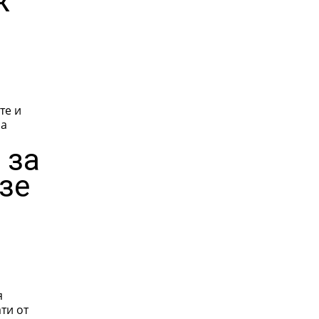
ж
те и
на
 за
взе
я