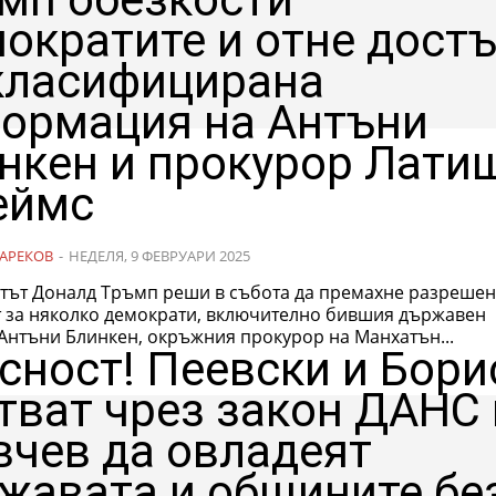
ократите и отне дост
класифицирана
ормация на Антъни
нкен и прокурор Лати
еймс
АРЕКОВ
-
НЕДЕЛЯ, 9 ФЕВРУАРИ 2025
тът Доналд Тръмп реши в събота да премахне разрешен
т за няколко демократи, включително бившия държавен
 Антъни Блинкен, окръжния прокурор на Манхатън...
сност! Пеевски и Бори
тват чрез закон ДАНС 
вчев да овладеят
жавата и общините бе