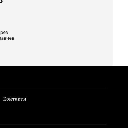
чрез
лавчев
и
Контакти