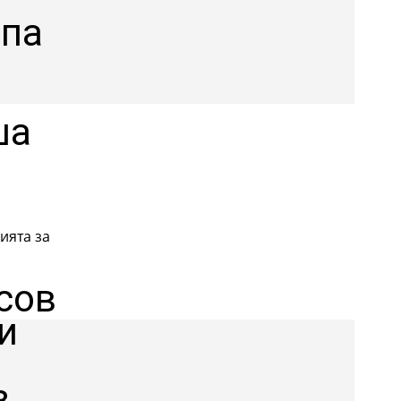
ъпа
ша
ията за
сов
и
з