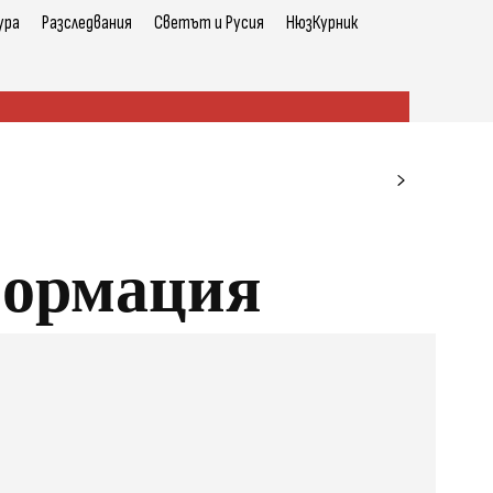
ура
Разследвания
Светът и Русия
НюзКурник
формация