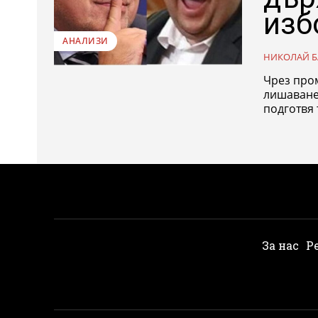
изб
АНАЛИЗИ
НИКОЛАЙ Б
Чрез пром
лишаване
подготвя 
За нас
Р