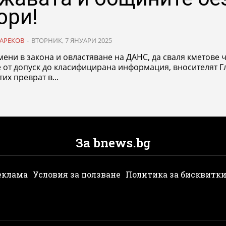
ори!
АРЕКОВ
-
ВТОРНИК, 7 ЯНУАРИ 2025
ени в закона и овластяване на ДАНС, да сваля кметове 
 от допуск до класифицирана информация, вносителят Г
тих преврат в...
За bnews.bg
еклама
Условия за ползване
Политика за бисквитк