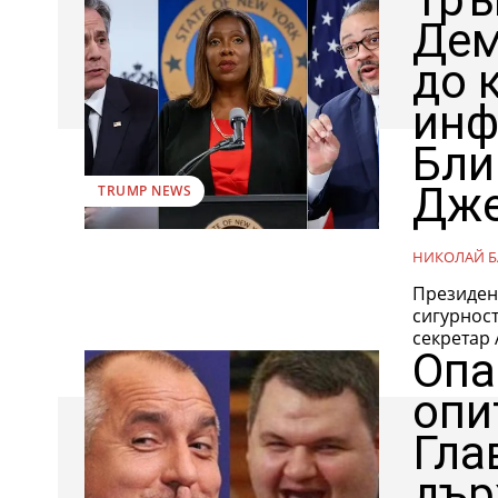
Дем
до 
инф
Бли
Дж
TRUMP NEWS
НИКОЛАЙ Б
Президен
сигурнос
секретар
Опа
опи
Гла
дър