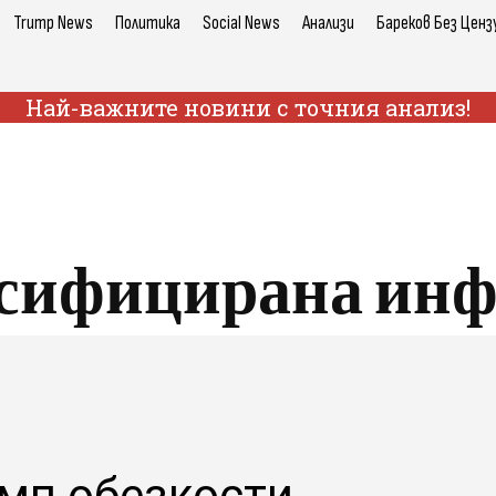
Trump News
Политика
Social News
Анализи
Бареков Без Ценз
Най-важните новини с точния анализ!
сифицирана ин
мп обезкости