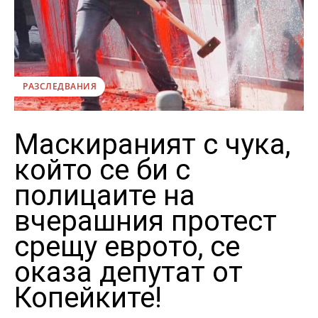
РАЗСЛЕДВАНИЯ
Маскираният с чука,
който се би с
полицаите на
вчерашния протест
срещу еврото, се
оказа депутат от
Копейките!