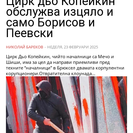
Цирк дьо Копейкин
обслужва изцяло и
само Борисов и
Пеевски
НИКОЛАЙ БАРЕКОВ
-
НЕДЕЛЯ, 23 ФЕВРУАРИ 2025
Цирк Дьо Копейкин, чийто началници са Мечо и
Шиши, има за цел да направи приемливи пред
техните “началници” в Брюксел двамата корпулентни
корупционери.Отвратителна клоунада...