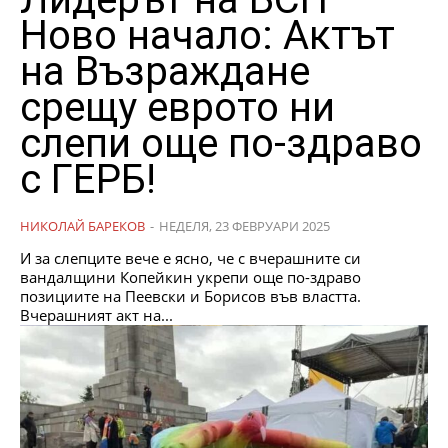
Ново начало: Актът
на Възраждане
срещу еврото ни
слепи още по-здраво
с ГЕРБ!
НИКОЛАЙ БАРЕКОВ
-
НЕДЕЛЯ, 23 ФЕВРУАРИ 2025
И за слепците вече е ясно, че с вчерашните си
вандалщини Копейкин укрепи още по-здраво
позициите на Пеевски и Борисов във властта.
Вчерашният акт на...