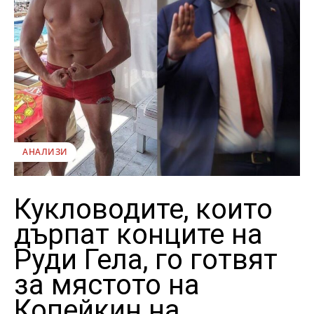
АНАЛИЗИ
Кукловодите, които
дърпат конците на
Руди Гела, го готвят
за мястото на
Копейкин на