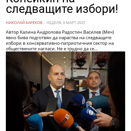
следващите избори!
НИКОЛАЙ БАРЕКОВ
-
НЕДЕЛЯ, 9 МАРТ 2025
Автор Калина Андролова Радостин Василев (Меч)
явно бива подготвян да нараства на следващите
избори в консервативно-патриотичния сектор на
обществените нагласи. Не е трудно да се...