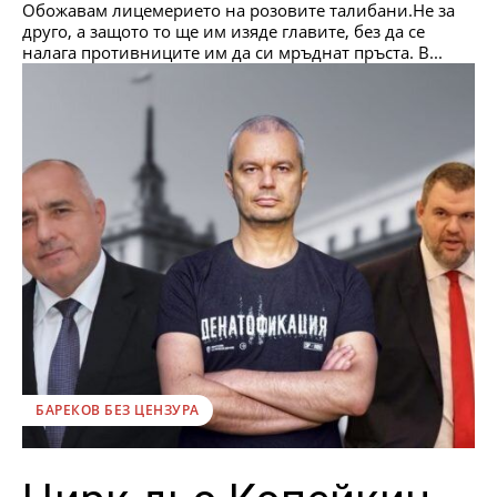
Обожавам лицемерието на розовите талибани.Не за
друго, а защото то ще им изяде главите, без да се
налага противниците им да си мръднат пръста. В...
БАРЕКОВ БЕЗ ЦЕНЗУРА