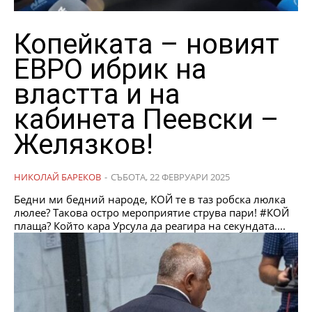
Копейката – новият
ЕВРО ибрик на
властта и на
кабинета Пеевски –
Желязков!
НИКОЛАЙ БАРЕКОВ
-
СЪБОТА, 22 ФЕВРУАРИ 2025
Бедни ми бедний народе, КОЙ те в таз робска люлка
люлее? Такова остро мероприятие струва пари! #КОЙ
плаща? Който кара Урсула да реагира на секундата....