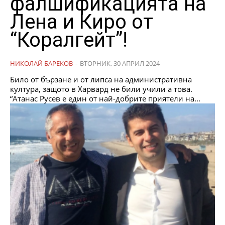
фалшификацията на
Лена и Киро от
“Коралгейт”!
НИКОЛАЙ БАРЕКОВ
-
ВТОРНИК, 30 АПРИЛ 2024
Било от бързане и от липса на административна
култура, защото в Харвард не били учили а това.
“Атанас Русев е един от най-добрите приятели на...