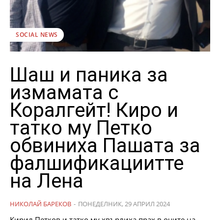
SOCIAL NEWS
Шаш и паника за
измамата с
Коралгейт! Киро и
татко му Петко
обвиниха Пашата за
фалшификациитте
на Лена
НИКОЛАЙ БАРЕКОВ
-
ПОНЕДЕЛНИК, 29 АПРИЛ 2024
Кирил Петков и татко му хвърлиха прах в очите на