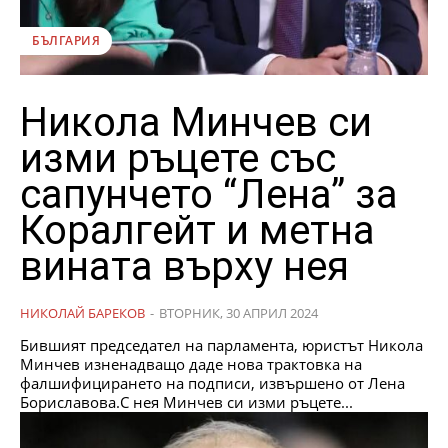
БЪЛГАРИЯ
Никола Минчев си
изми ръцете със
сапунчето “Лена” за
Коралгейт и метна
вината върху нея
НИКОЛАЙ БАРЕКОВ
-
ВТОРНИК, 30 АПРИЛ 2024
Бившият председател на парламента, юристът Никола
Минчев изненадващо даде нова трактовка на
фалшифицирането на подписи, извършено от Лена
Бориславова.С нея Минчев си изми ръцете...