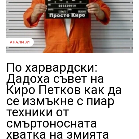
АНАЛИЗИ
По харвардски:
Дадоха съвет на
Киро Петков как да
се измъкне с пиар
техники от
смъртоносната
хватка на змията