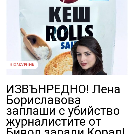
НЮЗКУРНИК
ИЗВЪНРЕДНО! Лена
Бориславова
заплаши с убийство
журналистите от
Бивол заради Корал!