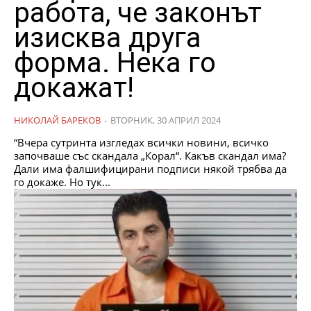
работа, че законът
изисква друга
форма. Нека го
докажат!
НИКОЛАЙ БАРЕКОВ
-
ВТОРНИК, 30 АПРИЛ 2024
“Вчера сутринта изгледах всички новини, всичко
започваше със скандала „Корал“. Какъв скандал има?
Дали има фалшифицирани подписи някой трябва да
го докаже. Но тук...