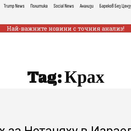
Trump News
Политика
Social News
Анализи
Бареков Без Ценз
Най-важните новини с точния анализ!
Tag:
Крах
х за Нетаняху в Израел