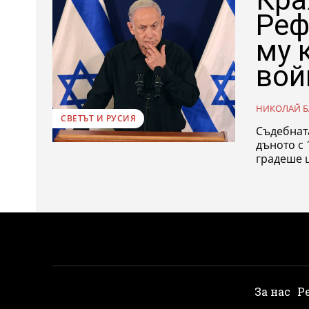
Реф
му 
вой
НИКОЛАЙ Б
СВЕТЪТ И РУСИЯ
Съдебната
дъното с 15%. Израелският Върховен съд отмени
градеше ц
За нас
Р