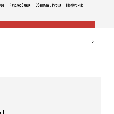
ура
Разследвания
Светът и Русия
НюзКурник
!