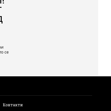
т
д
ри
и
Контакти