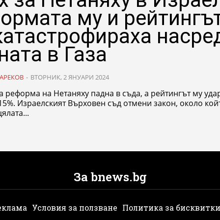
ормата му и рейтингъ
катастрофираха насре
ната в Газа
АРЕКОВ
-
ВТОРНИК, 2 ЯНУАРИ 2024
 реформа на Нетаняху падна в съда, а рейтингът му уда
 закон, около който се
ялата...
За bnews.bg
еклама
Условия за ползване
Политика за бисквитк