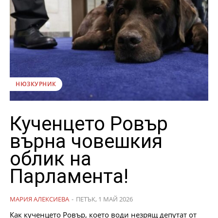
НЮЗКУРНИК
Кученцето Ровър
върна човешкия
облик на
Парламента!
МАРИЯ АЛЕКСИЕВА
-
ПЕТЪК, 1 МАЙ 2026
Как кученцето Ровър, което води незрящ депутат от