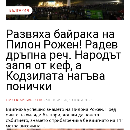
БЪЛГАРИЯ
Развяха байрака на
Пилон Рожен! Радев
дръпна реч. Народът
запя от кеф, а
Кодзилата нагъва
понички
НИКОЛАЙ БАРЕКОВ
-
ЧЕТВЪРТЪК, 13 ЮЛИ 2023
Вдигнаха успешно знамето на Пилона Рожен. Пред
очите на хиляди българи, дошли да почетат
събитието, знамето с трибагреника бе вдигнато на 111
метра височина....