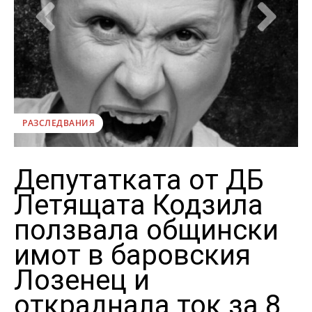
РАЗСЛЕДВАНИЯ
Депутатката от ДБ
Летящата Кодзила
ползвала общински
имот в баровския
Лозенец и
откраднала ток за 8