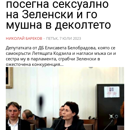
посегна сексуално
на Зеленски и го
мушна в деколтето
НИКОЛАЙ БАРЕКОВ
-
ПЕТЪК, 7 ЮЛИ 2023
Депутатката от ДБ Елисавета Белобрадова, която се
самокръсти Летящата Кодзила и нагласи мъжа си и
сестра му в парламента, сграбчи Зеленски в
ожесточена конкуренция...