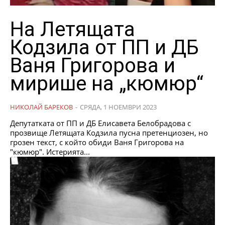
На Летящата
Кодзила от ПП и ДБ
Ваня Григорова и
мирише на „кюмюр“
НИКОЛАЙ БАРЕКОВ
-
СРЯДА, 1 НОЕМВРИ 2023
Депутатката от ПП и ДБ Елисавета Белобрадова с
прозвище Летящата Кодзила пусна претенциозен, но
грозен текст, с който обиди Ваня Григорова на
"кюмюр". Истерията...