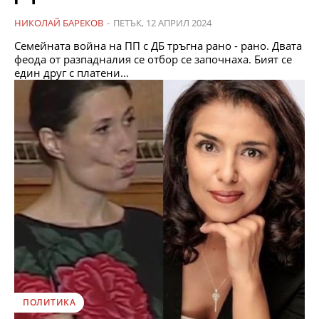
НИКОЛАЙ БАРЕКОВ
-
ПЕТЪК, 12 АПРИЛ 2024
Семейната война на ПП с ДБ тръгна рано - рано. Двата
феода от разпадналия се отбор се започнаха. Бият се
един друг с платени...
ПОЛИТИКА