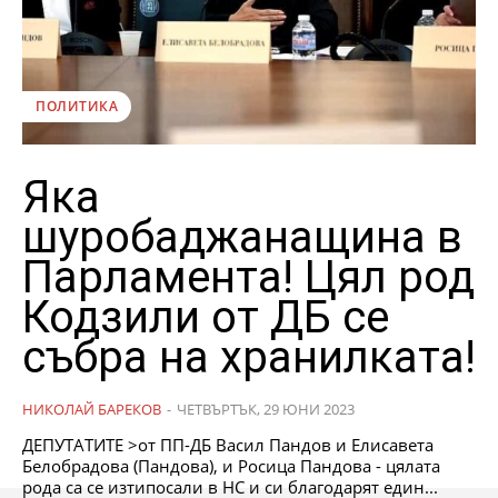
ПОЛИТИКА
Яка
шуробаджанащина в
Парламента! Цял род
Кодзили от ДБ се
събра на хранилката!
НИКОЛАЙ БАРЕКОВ
-
ЧЕТВЪРТЪК, 29 ЮНИ 2023
ДЕПУТАТИТЕ >от ПП-ДБ Васил Пандов и Елисавета
Белобрадова (Пандова), и Росица Пандова - цялата
рода са се изтипосали в НС и си благодарят един...