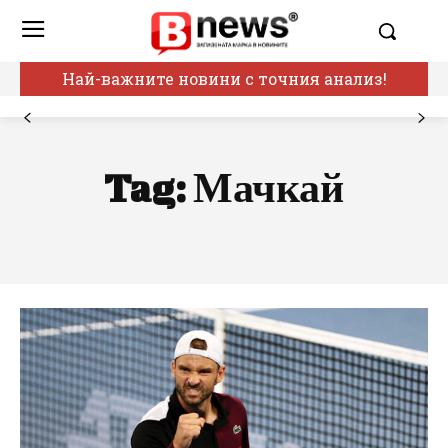
Най-важните новини с точния анализ!
Tag:
Мачкай