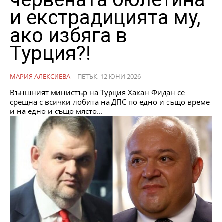
и екстрадицията му,
ако избяга в
Турция?!
МАРИЯ АЛЕКСИЕВА
-
ПЕТЪК, 12 ЮНИ 2026
Външният министър на Турция Хакан Фидан се
срещна с всички лобита на ДПС по едно и също време
и на едно и също място...