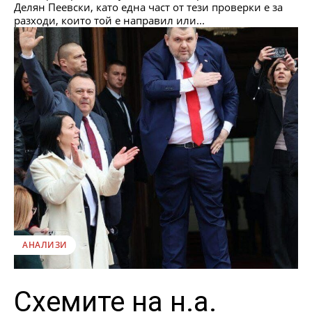
Делян Пеевски, като една част от тези проверки е за
разходи, които той е направил или...
АНАЛИЗИ
Схемите на н.а.