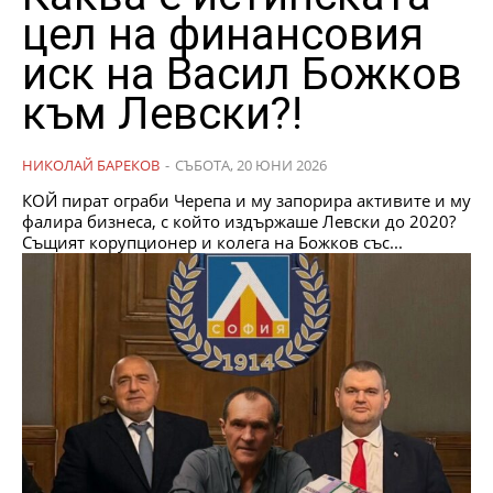
цел на финансовия
иск на Васил Божков
към Левски?!
НИКОЛАЙ БАРЕКОВ
-
СЪБОТА, 20 ЮНИ 2026
КОЙ пират ограби Черепа и му запорира активите и му
фалира бизнеса, с който издържаше Левски до 2020?
Същият корупционер и колега на Божков със...