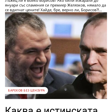
Лъжец ли е Бойко Борисов? Ако били изкарали до
януари със сламения си премиер Желязков, нямало да
се вдигнат цените! Хайде, бре, верно ли, Борисов?!...
БАРЕКОВ БЕЗ ЦЕНЗУРА
Каква е истинската