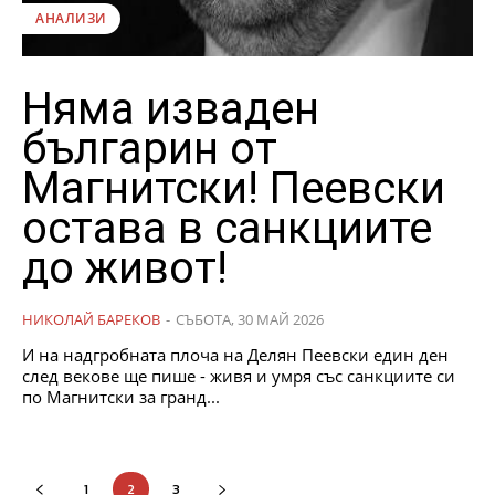
АНАЛИЗИ
Няма изваден
българин от
Магнитски! Пеевски
остава в санкциите
до живот!
НИКОЛАЙ БАРЕКОВ
-
СЪБОТА, 30 МАЙ 2026
И на надгробната плоча на Делян Пеевски един ден
след векове ще пише - живя и умря със санкциите си
по Магнитски за гранд...
1
2
3