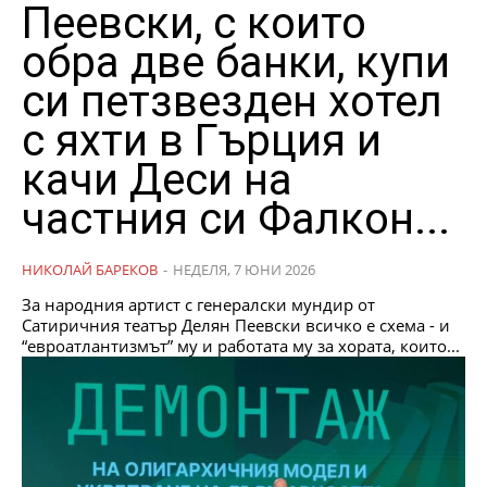
Пеевски, с които
обра две банки, купи
си петзвезден хотел
с яхти в Гърция и
качи Деси на
частния си Фалкон...
НИКОЛАЙ БАРЕКОВ
-
НЕДЕЛЯ, 7 ЮНИ 2026
За народния артист с генералски мундир от
Сатиричния театър Делян Пеевски всичко е схема - и
“евроатлантизмът” му и работата му за хората, които...