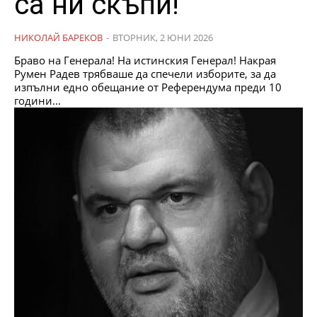
са ни скъпи!
НИКОЛАЙ БАРЕКОВ
-
ВТОРНИК, 2 ЮНИ 2026
Браво на Генерала! На истинския Генерал! Накрая
Румен Радев трябваше да спечели изборите, за да
изпълни едно обещание от Референдума преди 10
години...