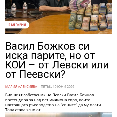
БЪЛГАРИЯ
Васил Божков си
иска парите, но от
КОЙ – от Левски или
от Пеевски?
МАРИЯ АЛЕКСИЕВА
-
ПЕТЪК, 19 ЮНИ 2026
Бившият собственик на Левски Васил Божков
претендира за над пет милиона евро, които
настоящото ръководство на "сините" да му плати.
Това става ясно от...