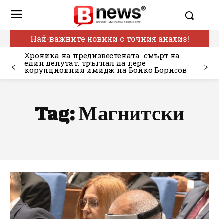
Най-важните новини с точния анализ!
Хроника на предизвестената смърт на
един депутат, тръгнал да пере
корупционния имидж на Бойко Борисов
Tag:
Магнитски